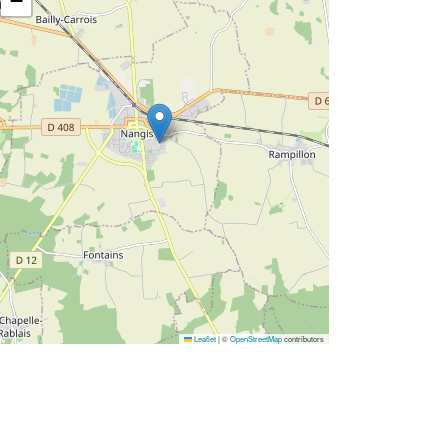
−
Leaflet
|
©
OpenStreetMap
contributors