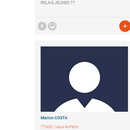
RELAIS JEUNES 77


Marion COSTA
77000
|
Vaux-le-Pénil