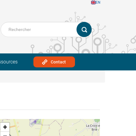
EN
ssources
Contact
+