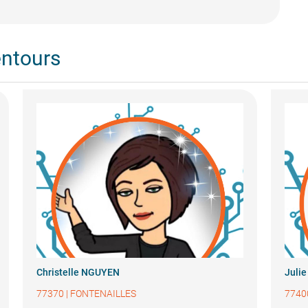
entours
Christelle NGUYEN
Juli
77370
|
FONTENAILLES
7740