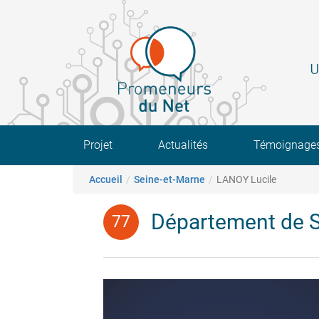
Aller
au
contenu
principal
U
Main navigation
Projet
Actualités
Témoignage
Fil d'Ariane
Accueil
Seine-et-Marne
LANOY Lucile
Département de S