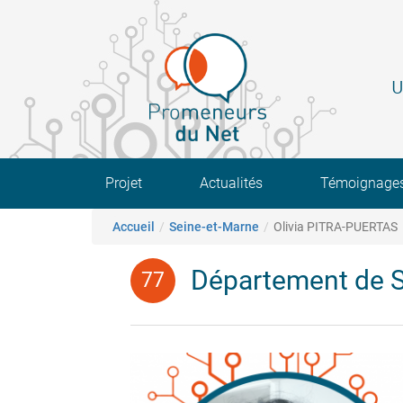
Aller
au
contenu
principal
U
Main navigation
Projet
Actualités
Témoignage
Fil d'Ariane
Accueil
Seine-et-Marne
Olivia PITRA-PUERTAS
Département de S