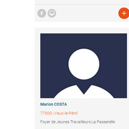


Marion COSTA
77000
|
Vaux-le-Pénil
Foyer de Jeunes Travailleurs La Passerelle