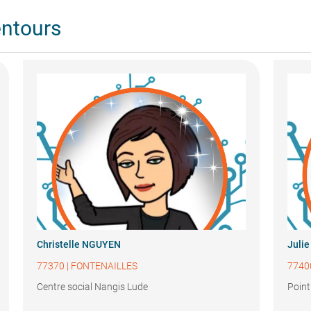
entours
Christelle NGUYEN
Juli
77370
|
FONTENAILLES
7740
Centre social Nangis Lude
Point