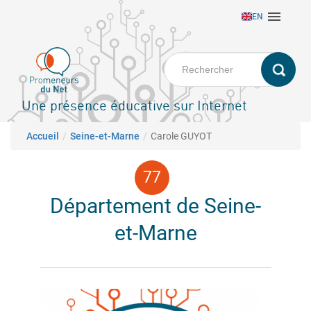
Aller

EN
au
contenu
principal
Une présence éducative sur Internet
Fil d'Ariane
Accueil
Seine-et-Marne
Carole GUYOT
Département de Seine-
et-Marne