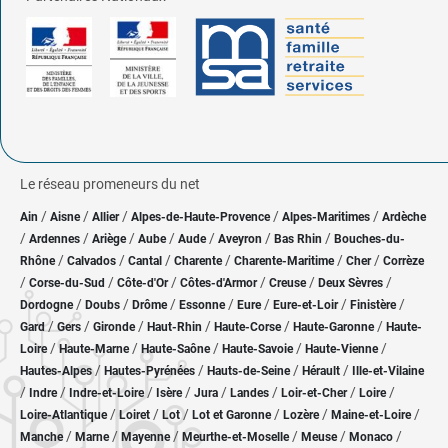
Le réseau promeneurs du net
/
/
/
/
/
Ain
Aisne
Allier
Alpes-de-Haute-Provence
Alpes-Maritimes
Ardèche
/
/
/
/
/
/
/
Ardennes
Ariège
Aube
Aude
Aveyron
Bas Rhin
Bouches-du-
/
/
/
/
/
/
Rhône
Calvados
Cantal
Charente
Charente-Maritime
Cher
Corrèze
/
/
/
/
/
/
Corse-du-Sud
Côte-d'Or
Côtes-d'Armor
Creuse
Deux Sèvres
/
/
/
/
/
/
/
Dordogne
Doubs
Drôme
Essonne
Eure
Eure-et-Loir
Finistère
/
/
/
/
/
/
Gard
Gers
Gironde
Haut-Rhin
Haute-Corse
Haute-Garonne
Haute-
/
/
/
/
/
Loire
Haute-Marne
Haute-Saône
Haute-Savoie
Haute-Vienne
/
/
/
/
Hautes-Alpes
Hautes-Pyrénées
Hauts-de-Seine
Hérault
Ille-et-Vilaine
/
/
/
/
/
/
/
/
Indre
Indre-et-Loire
Isère
Jura
Landes
Loir-et-Cher
Loire
/
/
/
/
/
/
Loire-Atlantique
Loiret
Lot
Lot et Garonne
Lozère
Maine-et-Loire
/
/
/
/
/
/
Manche
Marne
Mayenne
Meurthe-et-Moselle
Meuse
Monaco