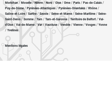
/
/
/
/
/
/
/
/
Morbihan
Moselle
Nièvre
Nord
Oise
Orne
Paris
Pas-de-Calais
/
/
/
/
Puy-de-Dôme
Pyrénées-Atlantiques
Pyrénées-Orientales
Rhône
/
/
/
/
/
Saône-et-Loire
Sarthe
Savoie
Seine-et-Marne
Seine-Maritime
Seine-
/
/
/
/
/
Saint-Denis
Somme
Tarn
Tarn-et-Garonne
Territoire de Belfort
Val-
/
/
/
/
/
/
/
d'Oise
Val-de-Marne
Var
Vaucluse
Vendée
Vienne
Vosges
Yonne
/
Yvelines
Mentions légales