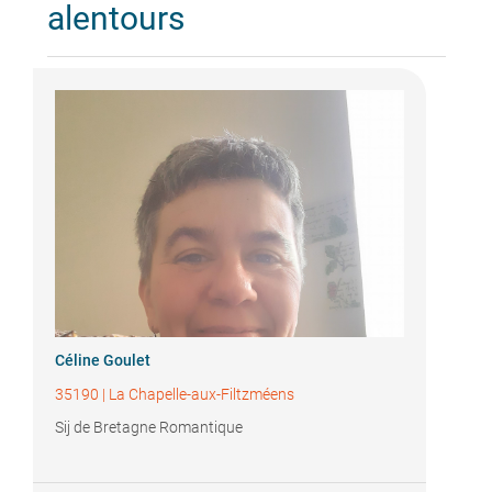
alentours
Céline Goulet
35190
|
La Chapelle-aux-Filtzméens
Sij de Bretagne Romantique