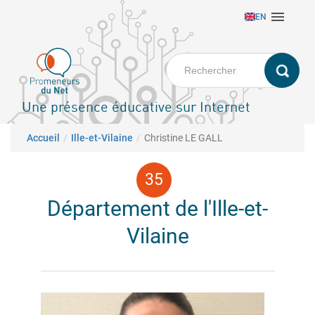
Aller

EN
au
contenu
principal
Une présence éducative sur Internet
Fil d'Ariane
Accueil
Ille-et-Vilaine
Christine LE GALL
Département de l'Ille-et-
Vilaine