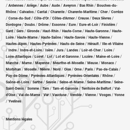
/
/
/
/
/
/
/
Ardennes
Ariège
Aube
Aude
Aveyron
Bas Rhin
Bouches-du-
/
/
/
/
/
/
Rhône
Calvados
Cantal
Charente
Charente-Maritime
Cher
Corrèze
/
/
/
/
/
/
Corse-du-Sud
Côte-d'Or
Côtes-d'Armor
Creuse
Deux Sèvres
/
/
/
/
/
/
/
Dordogne
Doubs
Drôme
Essonne
Eure
Eure-et-Loir
Finistère
/
/
/
/
/
/
Gard
Gers
Gironde
Haut-Rhin
Haute-Corse
Haute-Garonne
Haute-
/
/
/
/
/
Loire
Haute-Marne
Haute-Saône
Haute-Savoie
Haute-Vienne
/
/
/
/
Hautes-Alpes
Hautes-Pyrénées
Hauts-de-Seine
Hérault
Ille-et-Vilaine
/
/
/
/
/
/
/
/
Indre
Indre-et-Loire
Isère
Jura
Landes
Loir-et-Cher
Loire
/
/
/
/
/
/
Loire-Atlantique
Loiret
Lot
Lot et Garonne
Lozère
Maine-et-Loire
/
/
/
/
/
/
Manche
Marne
Mayenne
Meurthe-et-Moselle
Meuse
Monaco
/
/
/
/
/
/
/
/
Morbihan
Moselle
Nièvre
Nord
Oise
Orne
Paris
Pas-de-Calais
/
/
/
/
Puy-de-Dôme
Pyrénées-Atlantiques
Pyrénées-Orientales
Rhône
/
/
/
/
/
Saône-et-Loire
Sarthe
Savoie
Seine-et-Marne
Seine-Maritime
Seine-
/
/
/
/
/
Saint-Denis
Somme
Tarn
Tarn-et-Garonne
Territoire de Belfort
Val-
/
/
/
/
/
/
/
d'Oise
Val-de-Marne
Var
Vaucluse
Vendée
Vienne
Vosges
Yonne
/
Yvelines
Mentions légales