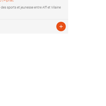
0
|
Pipriac
e des sports et jeunesse entre Aff et Vilaine
