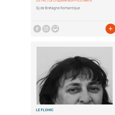
35190
|
La Chapelle-aux-Filtzméens
Sij de Bretagne Romantique


LE FLOHIC