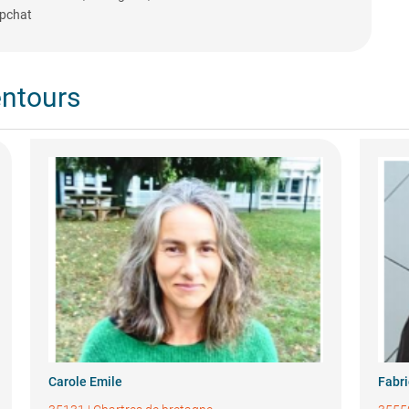
apchat
entours
Carole Emile
Fabri