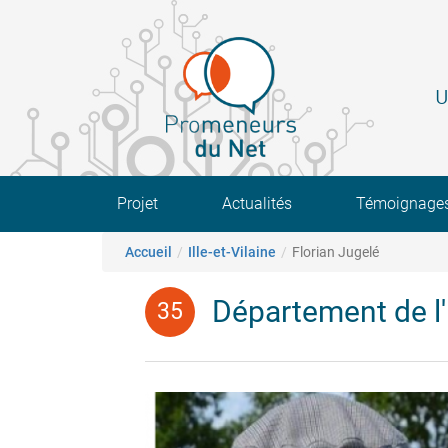
Aller
au
contenu
principal
U
Main navigation
Projet
Actualités
Témoignage
Fil d'Ariane
Accueil
Ille-et-Vilaine
Florian Jugelé
Département de l'I