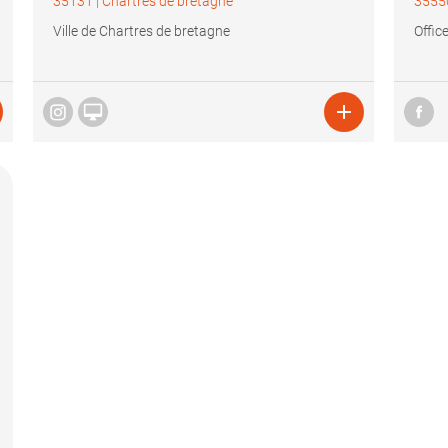
35131
|
Chartres de bretagne
3555
Ville de Chartres de bretagne
Offic

