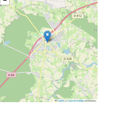
−
Leaflet
|
©
OpenStreetMap
contributors