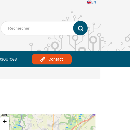
EN
ssources
Contact
+