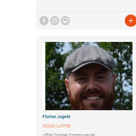


Florian Jugelé
35340
|
LIFFRE
Liffré Cormier Communauté