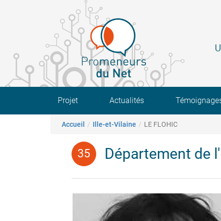
Aller
au
contenu
principal
U
Main navigation
Projet
Actualités
Témoignage
Fil d'Ariane
Accueil
Ille-et-Vilaine
LE FLOHIC
Département de l'I