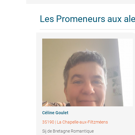
Les Promeneurs aux al
Céline Goulet
35190
|
La Chapelle-aux-Filtzméens
Sij de Bretagne Romantique