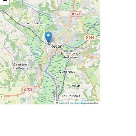
−
Leaflet
|
©
OpenStreetMap
contributors