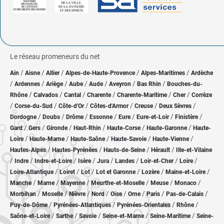
Le réseau promeneurs du net
/
/
/
/
/
Ain
Aisne
Allier
Alpes-de-Haute-Provence
Alpes-Maritimes
Ardèche
/
/
/
/
/
/
/
Ardennes
Ariège
Aube
Aude
Aveyron
Bas Rhin
Bouches-du-
/
/
/
/
/
/
Rhône
Calvados
Cantal
Charente
Charente-Maritime
Cher
Corrèze
/
/
/
/
/
/
Corse-du-Sud
Côte-d'Or
Côtes-d'Armor
Creuse
Deux Sèvres
/
/
/
/
/
/
/
Dordogne
Doubs
Drôme
Essonne
Eure
Eure-et-Loir
Finistère
/
/
/
/
/
/
Gard
Gers
Gironde
Haut-Rhin
Haute-Corse
Haute-Garonne
Haute-
/
/
/
/
/
Loire
Haute-Marne
Haute-Saône
Haute-Savoie
Haute-Vienne
/
/
/
/
Hautes-Alpes
Hautes-Pyrénées
Hauts-de-Seine
Hérault
Ille-et-Vilaine
/
/
/
/
/
/
/
/
Indre
Indre-et-Loire
Isère
Jura
Landes
Loir-et-Cher
Loire
/
/
/
/
/
/
Loire-Atlantique
Loiret
Lot
Lot et Garonne
Lozère
Maine-et-Loire
/
/
/
/
/
/
Manche
Marne
Mayenne
Meurthe-et-Moselle
Meuse
Monaco
/
/
/
/
/
/
/
/
Morbihan
Moselle
Nièvre
Nord
Oise
Orne
Paris
Pas-de-Calais
/
/
/
/
Puy-de-Dôme
Pyrénées-Atlantiques
Pyrénées-Orientales
Rhône
/
/
/
/
/
Saône-et-Loire
Sarthe
Savoie
Seine-et-Marne
Seine-Maritime
Seine-