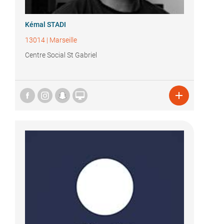
Kémal STADI
13014
|
Marseille
Centre Social St Gabriel

