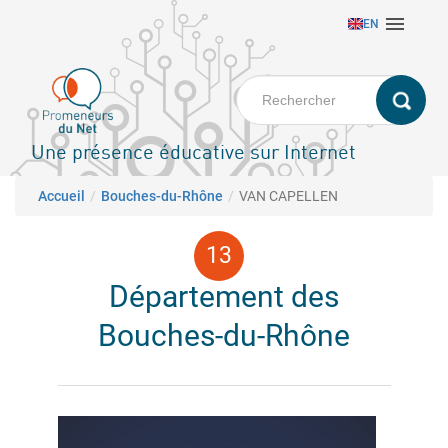
Aller

EN
au
contenu
principal
Une présence éducative sur Internet
Fil d'Ariane
Accueil
Bouches-du-Rhône
VAN CAPELLEN
Département des
Bouches-du-Rhône