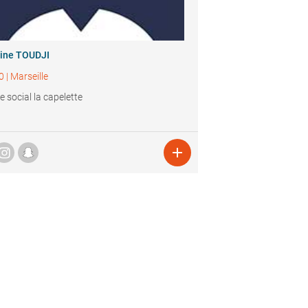
ine TOUDJI
0
|
Marseille
e social la capelette
