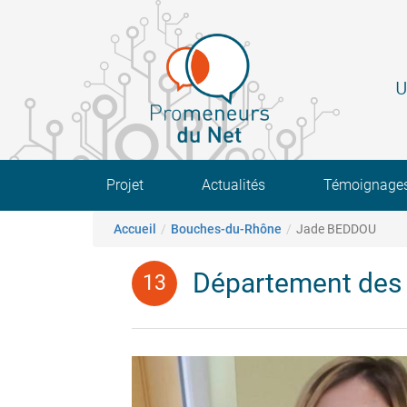
Aller
au
contenu
principal
U
Main navigation
Projet
Actualités
Témoignage
Fil d'Ariane
Accueil
Bouches-du-Rhône
Jade BEDDOU
Département des