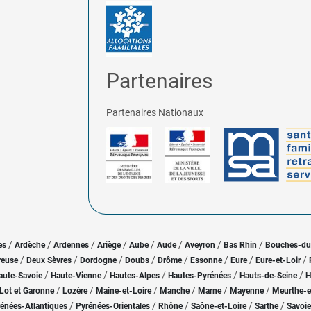
Partenaires
Partenaires Nationaux
/
/
/
/
/
/
/
/
es
Ardèche
Ardennes
Ariège
Aube
Aude
Aveyron
Bas Rhin
Bouches-d
/
/
/
/
/
/
/
/
reuse
Deux Sèvres
Dordogne
Doubs
Drôme
Essonne
Eure
Eure-et-Loir
/
/
/
/
/
aute-Savoie
Haute-Vienne
Hautes-Alpes
Hautes-Pyrénées
Hauts-de-Seine
H
/
/
/
/
/
/
Lot et Garonne
Lozère
Maine-et-Loire
Manche
Marne
Mayenne
Meurthe-e
/
/
/
/
/
énées-Atlantiques
Pyrénées-Orientales
Rhône
Saône-et-Loire
Sarthe
Savoie