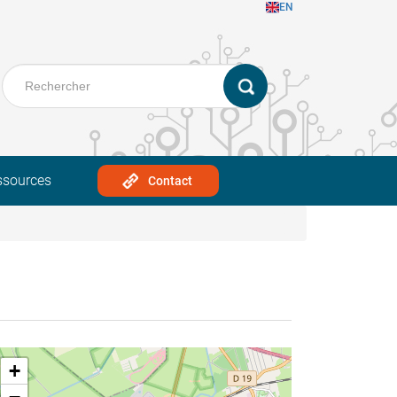
EN
ssources
Contact
+