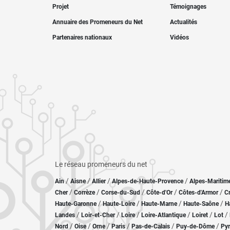
Projet
Témoignages
Annuaire des Promeneurs du Net
Actualités
Partenaires nationaux
Vidéos
Le réseau promeneurs du net
/
/
/
/
Ain
Aisne
Allier
Alpes-de-Haute-Provence
Alpes-Maritim
/
/
/
/
/
Cher
Corrèze
Corse-du-Sud
Côte-d'Or
Côtes-d'Armor
C
/
/
/
/
Haute-Garonne
Haute-Loire
Haute-Marne
Haute-Saône
H
/
/
/
/
/
/
Landes
Loir-et-Cher
Loire
Loire-Atlantique
Loiret
Lot
/
/
/
/
/
/
Nord
Oise
Orne
Paris
Pas-de-Calais
Puy-de-Dôme
Pyr