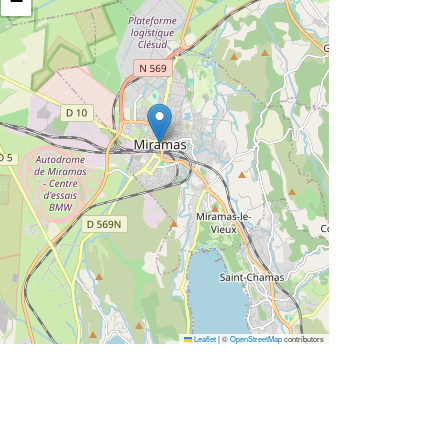
−
Leaflet
|
©
OpenStreetMap
contributors