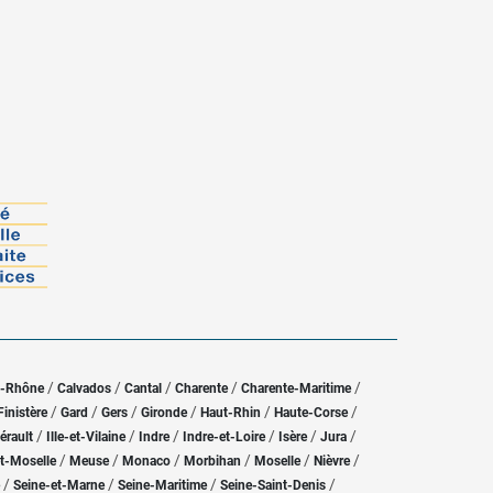
/
/
/
/
/
u-Rhône
Calvados
Cantal
Charente
Charente-Maritime
/
/
/
/
/
/
Finistère
Gard
Gers
Gironde
Haut-Rhin
Haute-Corse
/
/
/
/
/
/
érault
Ille-et-Vilaine
Indre
Indre-et-Loire
Isère
Jura
/
/
/
/
/
/
t-Moselle
Meuse
Monaco
Morbihan
Moselle
Nièvre
/
/
/
/
Seine-et-Marne
Seine-Maritime
Seine-Saint-Denis