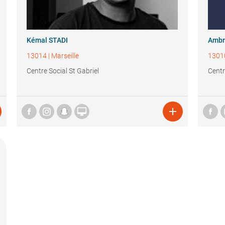
Kémal STADI
Ambr
13014
|
Marseille
1301
Centre Social St Gabriel
Centr

