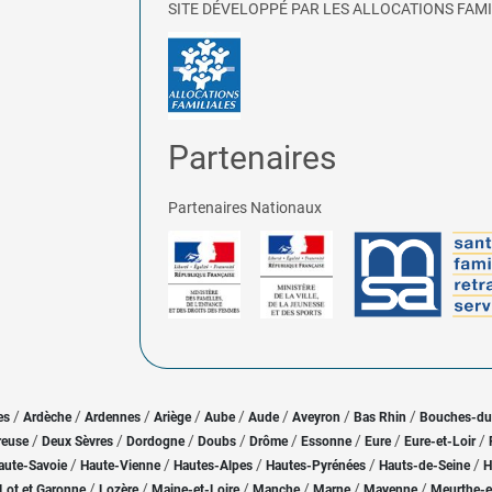
SITE DÉVELOPPÉ PAR LES ALLOCATIONS FAMI
Partenaires
Partenaires Nationaux
/
/
/
/
/
/
/
/
es
Ardèche
Ardennes
Ariège
Aube
Aude
Aveyron
Bas Rhin
Bouches-d
/
/
/
/
/
/
/
/
reuse
Deux Sèvres
Dordogne
Doubs
Drôme
Essonne
Eure
Eure-et-Loir
/
/
/
/
/
aute-Savoie
Haute-Vienne
Hautes-Alpes
Hautes-Pyrénées
Hauts-de-Seine
H
/
/
/
/
/
/
Lot et Garonne
Lozère
Maine-et-Loire
Manche
Marne
Mayenne
Meurthe-e