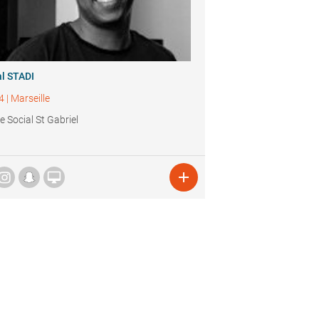
l STADI
4
|
Marseille
e Social St Gabriel

