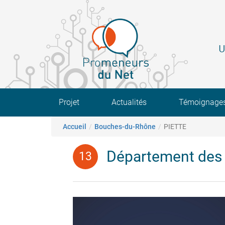
Aller
au
contenu
principal
U
Main navigation
Projet
Actualités
Témoignage
Fil d'Ariane
Accueil
Bouches-du-Rhône
PIETTE
Département des