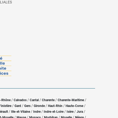
LIALES
/
/
/
/
/
u-Rhône
Calvados
Cantal
Charente
Charente-Maritime
/
/
/
/
/
/
Finistère
Gard
Gers
Gironde
Haut-Rhin
Haute-Corse
/
/
/
/
/
/
érault
Ille-et-Vilaine
Indre
Indre-et-Loire
Isère
Jura
/
/
/
/
/
/
t-Moselle
Meuse
Monaco
Morbihan
Moselle
Nièvre