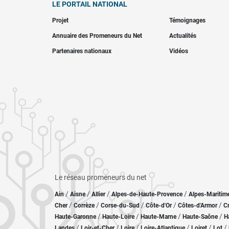
LE PORTAIL NATIONAL
Projet
Témoignages
Annuaire des Promeneurs du Net
Actualités
Partenaires nationaux
Vidéos
Le réseau promeneurs du net
/
/
/
/
Ain
Aisne
Allier
Alpes-de-Haute-Provence
Alpes-Maritim
/
/
/
/
/
Cher
Corrèze
Corse-du-Sud
Côte-d'Or
Côtes-d'Armor
C
/
/
/
/
Haute-Garonne
Haute-Loire
Haute-Marne
Haute-Saône
H
/
/
/
/
/
/
Landes
Loir-et-Cher
Loire
Loire-Atlantique
Loiret
Lot