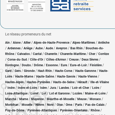
Le réseau promeneurs du net
/
/
/
/
/
Ain
Aisne
Allier
Alpes-de-Haute-Provence
Alpes-Maritimes
Ardèche
/
/
/
/
/
/
/
Ardennes
Ariège
Aube
Aude
Aveyron
Bas Rhin
Bouches-du-
/
/
/
/
/
/
Rhône
Calvados
Cantal
Charente
Charente-Maritime
Cher
Corrèze
/
/
/
/
/
/
Corse-du-Sud
Côte-d'Or
Côtes-d'Armor
Creuse
Deux Sèvres
/
/
/
/
/
/
/
Dordogne
Doubs
Drôme
Essonne
Eure
Eure-et-Loir
Finistère
/
/
/
/
/
/
Gard
Gers
Gironde
Haut-Rhin
Haute-Corse
Haute-Garonne
Haute-
/
/
/
/
/
Loire
Haute-Marne
Haute-Saône
Haute-Savoie
Haute-Vienne
/
/
/
/
Hautes-Alpes
Hautes-Pyrénées
Hauts-de-Seine
Hérault
Ille-et-Vilaine
/
/
/
/
/
/
/
/
Indre
Indre-et-Loire
Isère
Jura
Landes
Loir-et-Cher
Loire
/
/
/
/
/
/
Loire-Atlantique
Loiret
Lot
Lot et Garonne
Lozère
Maine-et-Loire
/
/
/
/
/
/
Manche
Marne
Mayenne
Meurthe-et-Moselle
Meuse
Monaco
/
/
/
/
/
/
/
/
Morbihan
Moselle
Nièvre
Nord
Oise
Orne
Paris
Pas-de-Calais
/
/
/
/
Puy-de-Dôme
Pyrénées-Atlantiques
Pyrénées-Orientales
Rhône