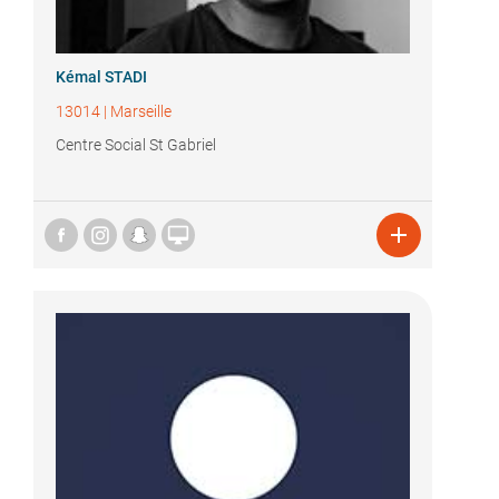
Kémal STADI
13014
|
Marseille
Centre Social St Gabriel

