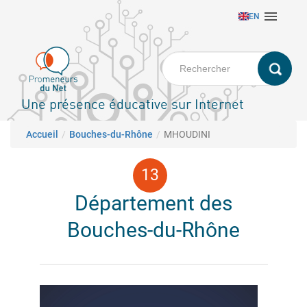
Aller

EN
au
contenu
principal
Une présence éducative sur Internet
Fil d'Ariane
Accueil
Bouches-du-Rhône
MHOUDINI
Département des
Bouches-du-Rhône