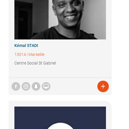
Kémal STADI
13014
|
Marseille
Centre Social St Gabriel

