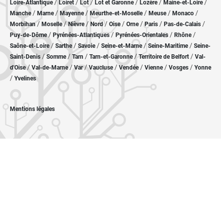
/
/
/
/
/
/
Loire-Atlantique
Loiret
Lot
Lot et Garonne
Lozère
Maine-et-Loire
/
/
/
/
/
/
Manche
Marne
Mayenne
Meurthe-et-Moselle
Meuse
Monaco
/
/
/
/
/
/
/
/
Morbihan
Moselle
Nièvre
Nord
Oise
Orne
Paris
Pas-de-Calais
/
/
/
/
Puy-de-Dôme
Pyrénées-Atlantiques
Pyrénées-Orientales
Rhône
/
/
/
/
/
Saône-et-Loire
Sarthe
Savoie
Seine-et-Marne
Seine-Maritime
Seine-
/
/
/
/
/
Saint-Denis
Somme
Tarn
Tarn-et-Garonne
Territoire de Belfort
Val-
/
/
/
/
/
/
/
d'Oise
Val-de-Marne
Var
Vaucluse
Vendée
Vienne
Vosges
Yonne
/
Yvelines
Mentions légales