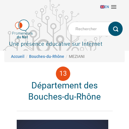
Aller

EN
au
contenu
principal
Une présence éducative sur Internet
Fil d'Ariane
Accueil
Bouches-du-Rhône
MEZIANI
Département des
Bouches-du-Rhône