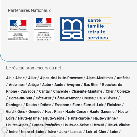
Partenaires Nationaux
Le réseau promeneurs du net
/
/
/
/
/
Ain
Aisne
Allier
Alpes-de-Haute-Provence
Alpes-Maritimes
Ardèche
/
/
/
/
/
/
/
Ardennes
Ariège
Aube
Aude
Aveyron
Bas Rhin
Bouches-du-
/
/
/
/
/
/
Rhône
Calvados
Cantal
Charente
Charente-Maritime
Cher
Corrèze
/
/
/
/
/
/
Corse-du-Sud
Côte-d'Or
Côtes-d'Armor
Creuse
Deux Sèvres
/
/
/
/
/
/
/
Dordogne
Doubs
Drôme
Essonne
Eure
Eure-et-Loir
Finistère
/
/
/
/
/
/
Gard
Gers
Gironde
Haut-Rhin
Haute-Corse
Haute-Garonne
Haute-
/
/
/
/
/
Loire
Haute-Marne
Haute-Saône
Haute-Savoie
Haute-Vienne
/
/
/
/
Hautes-Alpes
Hautes-Pyrénées
Hauts-de-Seine
Hérault
Ille-et-Vilaine
/
/
/
/
/
/
/
/
Indre
Indre-et-Loire
Isère
Jura
Landes
Loir-et-Cher
Loire