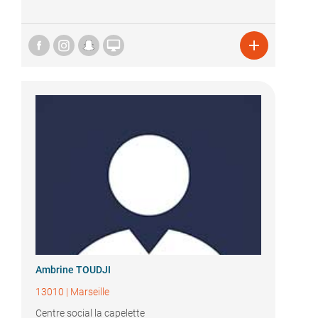


Ambrine TOUDJI
13010
|
Marseille
Centre social la capelette