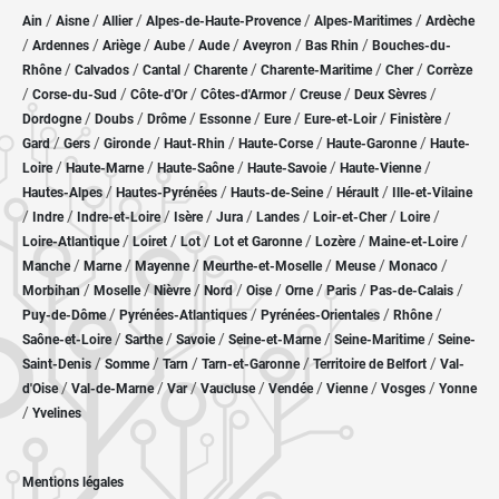
/
/
/
/
/
Ain
Aisne
Allier
Alpes-de-Haute-Provence
Alpes-Maritimes
Ardèche
/
/
/
/
/
/
/
Ardennes
Ariège
Aube
Aude
Aveyron
Bas Rhin
Bouches-du-
/
/
/
/
/
/
Rhône
Calvados
Cantal
Charente
Charente-Maritime
Cher
Corrèze
/
/
/
/
/
/
Corse-du-Sud
Côte-d'Or
Côtes-d'Armor
Creuse
Deux Sèvres
/
/
/
/
/
/
/
Dordogne
Doubs
Drôme
Essonne
Eure
Eure-et-Loir
Finistère
/
/
/
/
/
/
Gard
Gers
Gironde
Haut-Rhin
Haute-Corse
Haute-Garonne
Haute-
/
/
/
/
/
Loire
Haute-Marne
Haute-Saône
Haute-Savoie
Haute-Vienne
/
/
/
/
Hautes-Alpes
Hautes-Pyrénées
Hauts-de-Seine
Hérault
Ille-et-Vilaine
/
/
/
/
/
/
/
/
Indre
Indre-et-Loire
Isère
Jura
Landes
Loir-et-Cher
Loire
/
/
/
/
/
/
Loire-Atlantique
Loiret
Lot
Lot et Garonne
Lozère
Maine-et-Loire
/
/
/
/
/
/
Manche
Marne
Mayenne
Meurthe-et-Moselle
Meuse
Monaco
/
/
/
/
/
/
/
/
Morbihan
Moselle
Nièvre
Nord
Oise
Orne
Paris
Pas-de-Calais
/
/
/
/
Puy-de-Dôme
Pyrénées-Atlantiques
Pyrénées-Orientales
Rhône
/
/
/
/
/
Saône-et-Loire
Sarthe
Savoie
Seine-et-Marne
Seine-Maritime
Seine-
/
/
/
/
/
Saint-Denis
Somme
Tarn
Tarn-et-Garonne
Territoire de Belfort
Val-
/
/
/
/
/
/
/
d'Oise
Val-de-Marne
Var
Vaucluse
Vendée
Vienne
Vosges
Yonne
/
Yvelines
Mentions légales