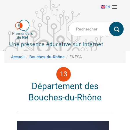
Aller

EN
au
contenu
principal
Une présence éducative sur Internet
Fil d'Ariane
Accueil
Bouches-du-Rhône
ENESA
Département des
Bouches-du-Rhône