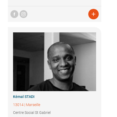

Kémal STADI
13014
|
Marseille
Centre Social St Gabriel