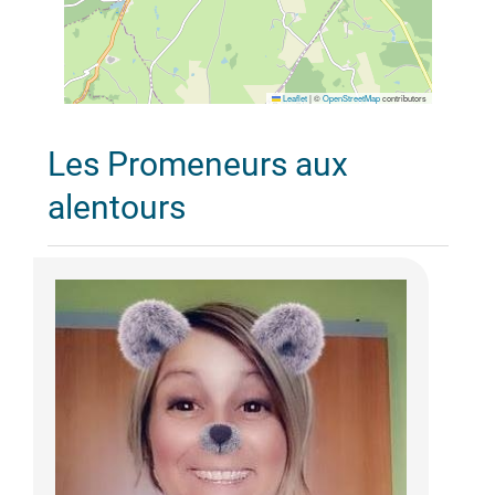
Leaflet
|
©
OpenStreetMap
contributors
Les Promeneurs aux
alentours