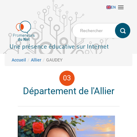
Aller

EN
au
contenu
principal
Une présence éducative sur Internet
Fil d'Ariane
Accueil
Allier
GAUDEY
Département de l'Allier