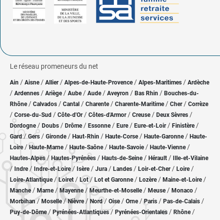
Le réseau promeneurs du net
/
/
/
/
/
Ain
Aisne
Allier
Alpes-de-Haute-Provence
Alpes-Maritimes
Ardèche
/
/
/
/
/
/
/
Ardennes
Ariège
Aube
Aude
Aveyron
Bas Rhin
Bouches-du-
/
/
/
/
/
/
Rhône
Calvados
Cantal
Charente
Charente-Maritime
Cher
Corrèze
/
/
/
/
/
/
Corse-du-Sud
Côte-d'Or
Côtes-d'Armor
Creuse
Deux Sèvres
/
/
/
/
/
/
/
Dordogne
Doubs
Drôme
Essonne
Eure
Eure-et-Loir
Finistère
/
/
/
/
/
/
Gard
Gers
Gironde
Haut-Rhin
Haute-Corse
Haute-Garonne
Haute-
/
/
/
/
/
Loire
Haute-Marne
Haute-Saône
Haute-Savoie
Haute-Vienne
/
/
/
/
Hautes-Alpes
Hautes-Pyrénées
Hauts-de-Seine
Hérault
Ille-et-Vilaine
/
/
/
/
/
/
/
/
Indre
Indre-et-Loire
Isère
Jura
Landes
Loir-et-Cher
Loire
/
/
/
/
/
/
Loire-Atlantique
Loiret
Lot
Lot et Garonne
Lozère
Maine-et-Loire
/
/
/
/
/
/
Manche
Marne
Mayenne
Meurthe-et-Moselle
Meuse
Monaco
/
/
/
/
/
/
/
/
Morbihan
Moselle
Nièvre
Nord
Oise
Orne
Paris
Pas-de-Calais
/
/
/
/
Puy-de-Dôme
Pyrénées-Atlantiques
Pyrénées-Orientales
Rhône