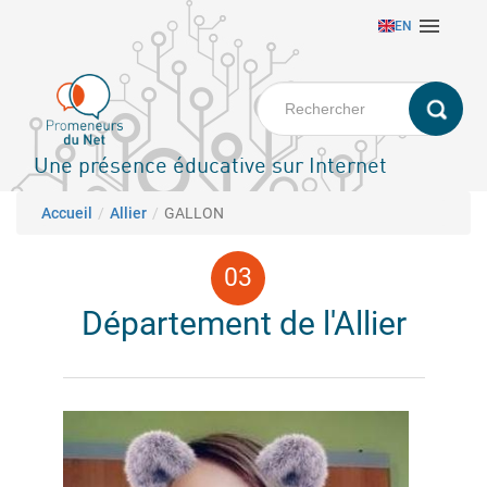
Aller

EN
au
contenu
principal
Une présence éducative sur Internet
Fil d'Ariane
Accueil
Allier
GALLON
Département de l'Allier