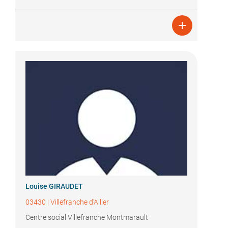

Louise GIRAUDET
03430
|
Villefranche d'Allier
Centre social Villefranche Montmarault