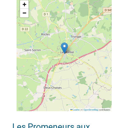
+
−
Leaflet
|
©
OpenStreetMap
contributors
Les Promeneurs aux