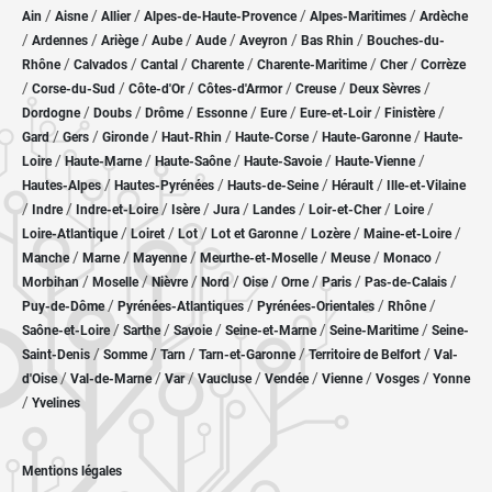
/
/
/
/
/
Ain
Aisne
Allier
Alpes-de-Haute-Provence
Alpes-Maritimes
Ardèche
/
/
/
/
/
/
/
Ardennes
Ariège
Aube
Aude
Aveyron
Bas Rhin
Bouches-du-
/
/
/
/
/
/
Rhône
Calvados
Cantal
Charente
Charente-Maritime
Cher
Corrèze
/
/
/
/
/
/
Corse-du-Sud
Côte-d'Or
Côtes-d'Armor
Creuse
Deux Sèvres
/
/
/
/
/
/
/
Dordogne
Doubs
Drôme
Essonne
Eure
Eure-et-Loir
Finistère
/
/
/
/
/
/
Gard
Gers
Gironde
Haut-Rhin
Haute-Corse
Haute-Garonne
Haute-
/
/
/
/
/
Loire
Haute-Marne
Haute-Saône
Haute-Savoie
Haute-Vienne
/
/
/
/
Hautes-Alpes
Hautes-Pyrénées
Hauts-de-Seine
Hérault
Ille-et-Vilaine
/
/
/
/
/
/
/
/
Indre
Indre-et-Loire
Isère
Jura
Landes
Loir-et-Cher
Loire
/
/
/
/
/
/
Loire-Atlantique
Loiret
Lot
Lot et Garonne
Lozère
Maine-et-Loire
/
/
/
/
/
/
Manche
Marne
Mayenne
Meurthe-et-Moselle
Meuse
Monaco
/
/
/
/
/
/
/
/
Morbihan
Moselle
Nièvre
Nord
Oise
Orne
Paris
Pas-de-Calais
/
/
/
/
Puy-de-Dôme
Pyrénées-Atlantiques
Pyrénées-Orientales
Rhône
/
/
/
/
/
Saône-et-Loire
Sarthe
Savoie
Seine-et-Marne
Seine-Maritime
Seine-
/
/
/
/
/
Saint-Denis
Somme
Tarn
Tarn-et-Garonne
Territoire de Belfort
Val-
/
/
/
/
/
/
/
d'Oise
Val-de-Marne
Var
Vaucluse
Vendée
Vienne
Vosges
Yonne
/
Yvelines
Mentions légales