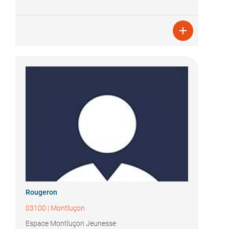

Rougeron
03100
|
Montluçon
Espace Montluçon Jeunesse