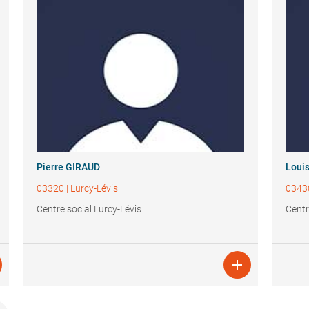
Pierre GIRAUD
Loui
03320
|
Lurcy-Lévis
0343
Centre social Lurcy-Lévis
Centr
