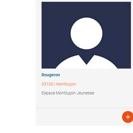
Rougeron
03100
|
Montluçon
Espace Montluçon Jeunesse
