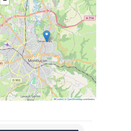
−
Leaflet
|
©
OpenStreetMap
contributors