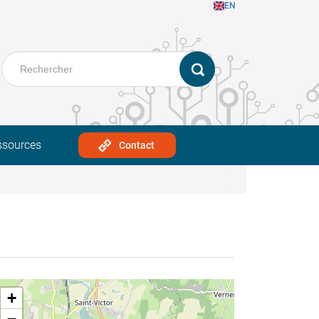
EN
ssources
Contact
+