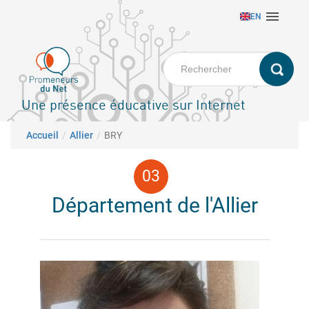
Aller

EN
au
contenu
principal
Une présence éducative sur Internet
Fil d'Ariane
Accueil
Allier
BRY
Département de l'Allier