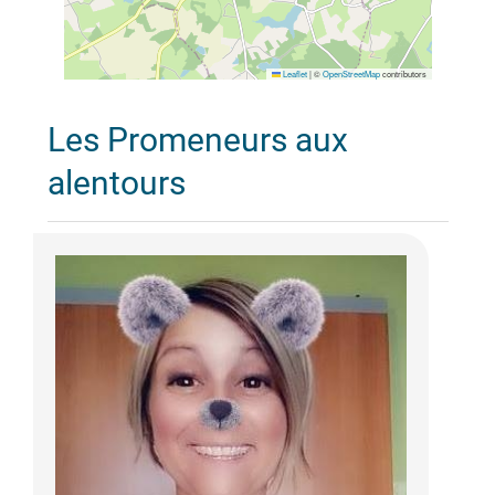
Leaflet
|
©
OpenStreetMap
contributors
Les Promeneurs aux
alentours