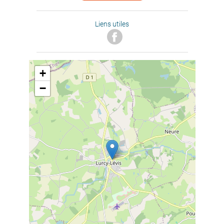
Liens utiles
+
−