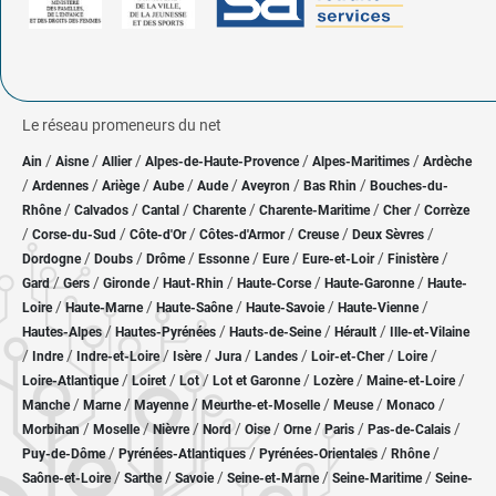
Le réseau promeneurs du net
/
/
/
/
/
Ain
Aisne
Allier
Alpes-de-Haute-Provence
Alpes-Maritimes
Ardèche
/
/
/
/
/
/
/
Ardennes
Ariège
Aube
Aude
Aveyron
Bas Rhin
Bouches-du-
/
/
/
/
/
/
Rhône
Calvados
Cantal
Charente
Charente-Maritime
Cher
Corrèze
/
/
/
/
/
/
Corse-du-Sud
Côte-d'Or
Côtes-d'Armor
Creuse
Deux Sèvres
/
/
/
/
/
/
/
Dordogne
Doubs
Drôme
Essonne
Eure
Eure-et-Loir
Finistère
/
/
/
/
/
/
Gard
Gers
Gironde
Haut-Rhin
Haute-Corse
Haute-Garonne
Haute-
/
/
/
/
/
Loire
Haute-Marne
Haute-Saône
Haute-Savoie
Haute-Vienne
/
/
/
/
Hautes-Alpes
Hautes-Pyrénées
Hauts-de-Seine
Hérault
Ille-et-Vilaine
/
/
/
/
/
/
/
/
Indre
Indre-et-Loire
Isère
Jura
Landes
Loir-et-Cher
Loire
/
/
/
/
/
/
Loire-Atlantique
Loiret
Lot
Lot et Garonne
Lozère
Maine-et-Loire
/
/
/
/
/
/
Manche
Marne
Mayenne
Meurthe-et-Moselle
Meuse
Monaco
/
/
/
/
/
/
/
/
Morbihan
Moselle
Nièvre
Nord
Oise
Orne
Paris
Pas-de-Calais
/
/
/
/
Puy-de-Dôme
Pyrénées-Atlantiques
Pyrénées-Orientales
Rhône
/
/
/
/
/
Saône-et-Loire
Sarthe
Savoie
Seine-et-Marne
Seine-Maritime
Seine-