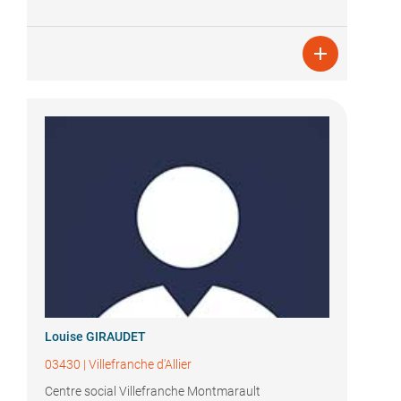

Louise GIRAUDET
03430
|
Villefranche d'Allier
Centre social Villefranche Montmarault