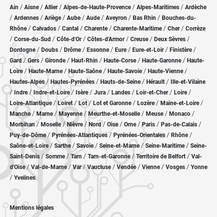
/
/
/
/
/
Ain
Aisne
Allier
Alpes-de-Haute-Provence
Alpes-Maritimes
Ardèche
/
/
/
/
/
/
/
Ardennes
Ariège
Aube
Aude
Aveyron
Bas Rhin
Bouches-du-
/
/
/
/
/
/
Rhône
Calvados
Cantal
Charente
Charente-Maritime
Cher
Corrèze
/
/
/
/
/
/
Corse-du-Sud
Côte-d'Or
Côtes-d'Armor
Creuse
Deux Sèvres
/
/
/
/
/
/
/
Dordogne
Doubs
Drôme
Essonne
Eure
Eure-et-Loir
Finistère
/
/
/
/
/
/
Gard
Gers
Gironde
Haut-Rhin
Haute-Corse
Haute-Garonne
Haute-
/
/
/
/
/
Loire
Haute-Marne
Haute-Saône
Haute-Savoie
Haute-Vienne
/
/
/
/
Hautes-Alpes
Hautes-Pyrénées
Hauts-de-Seine
Hérault
Ille-et-Vilaine
/
/
/
/
/
/
/
/
Indre
Indre-et-Loire
Isère
Jura
Landes
Loir-et-Cher
Loire
/
/
/
/
/
/
Loire-Atlantique
Loiret
Lot
Lot et Garonne
Lozère
Maine-et-Loire
/
/
/
/
/
/
Manche
Marne
Mayenne
Meurthe-et-Moselle
Meuse
Monaco
/
/
/
/
/
/
/
/
Morbihan
Moselle
Nièvre
Nord
Oise
Orne
Paris
Pas-de-Calais
/
/
/
/
Puy-de-Dôme
Pyrénées-Atlantiques
Pyrénées-Orientales
Rhône
/
/
/
/
/
Saône-et-Loire
Sarthe
Savoie
Seine-et-Marne
Seine-Maritime
Seine-
/
/
/
/
/
Saint-Denis
Somme
Tarn
Tarn-et-Garonne
Territoire de Belfort
Val-
/
/
/
/
/
/
/
d'Oise
Val-de-Marne
Var
Vaucluse
Vendée
Vienne
Vosges
Yonne
/
Yvelines
Mentions légales