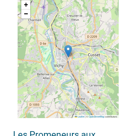
+
−
Leaflet
|
©
OpenStreetMap
contributors
Les Promeneurs aux