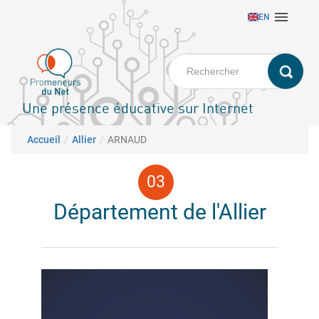
Aller

EN
au
contenu
principal
Une présence éducative sur Internet
Fil d'Ariane
Accueil
Allier
ARNAUD
Département de l'Allier