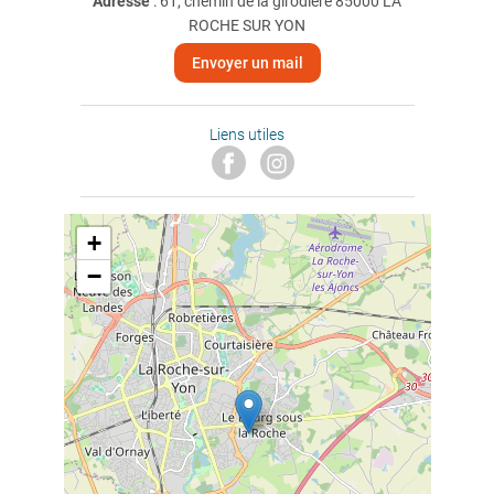
Adresse
: 61, chemin de la girodière 85000 LA
ROCHE SUR YON
Envoyer un mail
Liens utiles
+
−