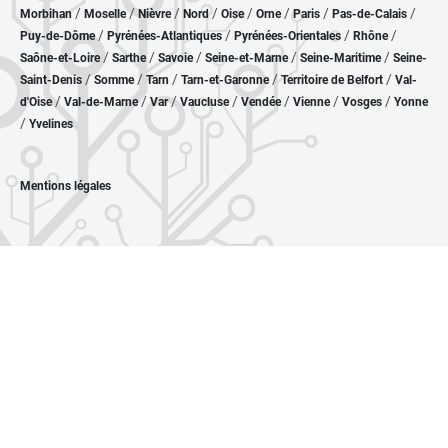
/
/
/
/
/
/
/
/
Morbihan
Moselle
Nièvre
Nord
Oise
Orne
Paris
Pas-de-Calais
/
/
/
/
Puy-de-Dôme
Pyrénées-Atlantiques
Pyrénées-Orientales
Rhône
/
/
/
/
/
Saône-et-Loire
Sarthe
Savoie
Seine-et-Marne
Seine-Maritime
Seine-
/
/
/
/
/
Saint-Denis
Somme
Tarn
Tarn-et-Garonne
Territoire de Belfort
Val-
/
/
/
/
/
/
/
d'Oise
Val-de-Marne
Var
Vaucluse
Vendée
Vienne
Vosges
Yonne
/
Yvelines
Mentions légales