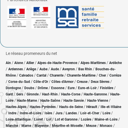
Le réseau promeneurs du net
/
/
/
/
/
Ain
Aisne
Allier
Alpes-de-Haute-Provence
Alpes-Maritimes
Ardèche
/
/
/
/
/
/
/
Ardennes
Ariège
Aube
Aude
Aveyron
Bas Rhin
Bouches-du-
/
/
/
/
/
/
Rhône
Calvados
Cantal
Charente
Charente-Maritime
Cher
Corrèze
/
/
/
/
/
/
Corse-du-Sud
Côte-d'Or
Côtes-d'Armor
Creuse
Deux Sèvres
/
/
/
/
/
/
/
Dordogne
Doubs
Drôme
Essonne
Eure
Eure-et-Loir
Finistère
/
/
/
/
/
/
Gard
Gers
Gironde
Haut-Rhin
Haute-Corse
Haute-Garonne
Haute-
/
/
/
/
/
Loire
Haute-Marne
Haute-Saône
Haute-Savoie
Haute-Vienne
/
/
/
/
Hautes-Alpes
Hautes-Pyrénées
Hauts-de-Seine
Hérault
Ille-et-Vilaine
/
/
/
/
/
/
/
/
Indre
Indre-et-Loire
Isère
Jura
Landes
Loir-et-Cher
Loire
/
/
/
/
/
/
Loire-Atlantique
Loiret
Lot
Lot et Garonne
Lozère
Maine-et-Loire
/
/
/
/
/
/
Manche
Marne
Mayenne
Meurthe-et-Moselle
Meuse
Monaco