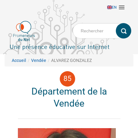
Aller

EN
au
contenu
principal
Une présence éducative sur Internet
Fil d'Ariane
Accueil
Vendée
ALVAREZ GONZALEZ
Département de la
Vendée