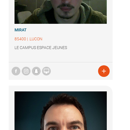
MIRAT
85400
|
.LUCON
LE CAMPUS ESPACE JEUNES

