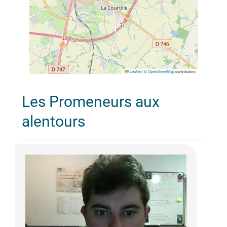
Leaflet
|
©
OpenStreetMap
contributors
Les Promeneurs aux
alentours