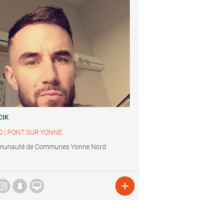
CIK
0
|
PONT SUR YONNE
unauté de Communes Yonne Nord

