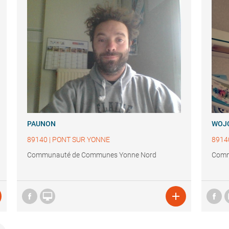
PAUNON
WOJ
89140
|
PONT SUR YONNE
8914
Communauté de Communes Yonne Nord
Comm

