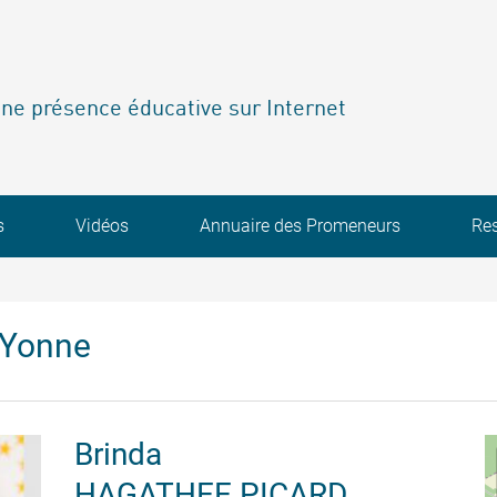
ne présence éducative sur Internet
s
Vidéos
Annuaire des Promeneurs
Re
'Yonne
Brinda
HAGATHEE PICARD