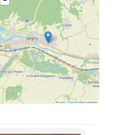
−
Leaflet
|
©
OpenStreetMap
contributors