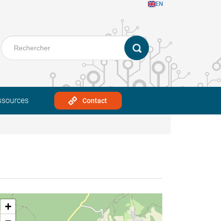
EN
ssources
Contact
+