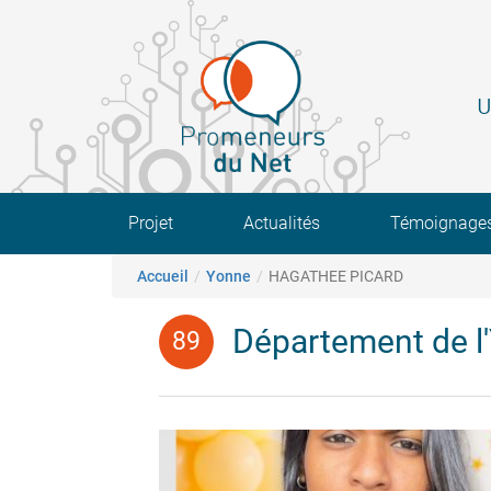
Aller
au
contenu
principal
U
Main navigation
Projet
Actualités
Témoignage
Fil d'Ariane
Accueil
Yonne
HAGATHEE PICARD
Département de l