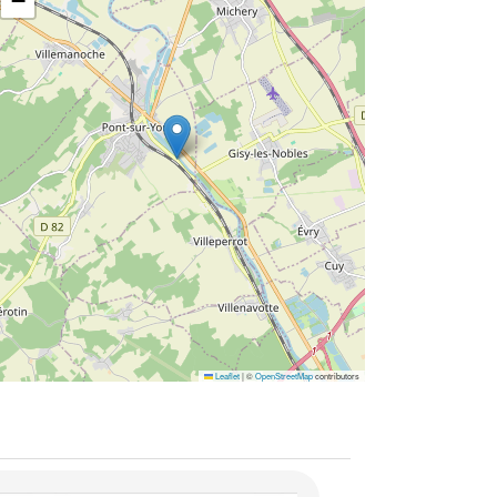
−
Leaflet
|
©
OpenStreetMap
contributors