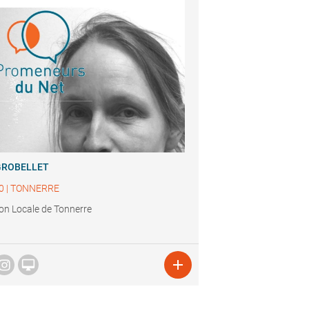
GROBELLET
0
|
TONNERRE
on Locale de Tonnerre

