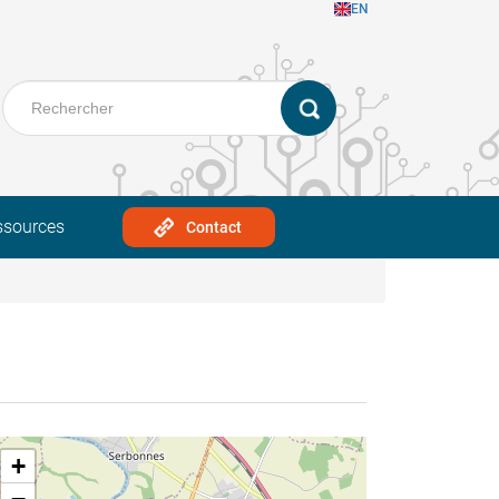
EN
ssources
Contact
+