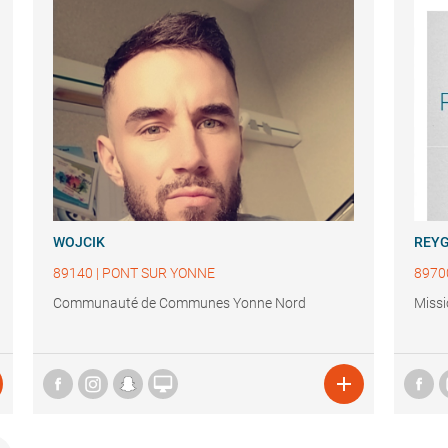
WOJCIK
REY
89140
|
PONT SUR YONNE
8970
Communauté de Communes Yonne Nord
Missi

