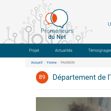
Aller
au
contenu
principal
U
Main navigation
Projet
Actualités
Témoignage
Fil d'Ariane
Accueil
Yonne
PAUNON
Département de l