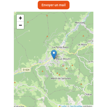
Envoyer un mail
+
−
Leaflet
|
©
OpenStreetMap
contributors