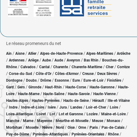
Le réseau promeneurs du net
/
/
/
/
/
Ain
Aisne
Allier
Alpes-de-Haute-Provence
Alpes-Maritimes
Ardèche
/
/
/
/
/
/
/
Ardennes
Ariège
Aube
Aude
Aveyron
Bas Rhin
Bouches-du-
/
/
/
/
/
/
Rhône
Calvados
Cantal
Charente
Charente-Maritime
Cher
Corrèze
/
/
/
/
/
/
Corse-du-Sud
Côte-d'Or
Côtes-d'Armor
Creuse
Deux Sèvres
/
/
/
/
/
/
/
Dordogne
Doubs
Drôme
Essonne
Eure
Eure-et-Loir
Finistère
/
/
/
/
/
/
Gard
Gers
Gironde
Haut-Rhin
Haute-Corse
Haute-Garonne
Haute-
/
/
/
/
/
Loire
Haute-Marne
Haute-Saône
Haute-Savoie
Haute-Vienne
/
/
/
/
Hautes-Alpes
Hautes-Pyrénées
Hauts-de-Seine
Hérault
Ille-et-Vilaine
/
/
/
/
/
/
/
/
Indre
Indre-et-Loire
Isère
Jura
Landes
Loir-et-Cher
Loire
/
/
/
/
/
/
Loire-Atlantique
Loiret
Lot
Lot et Garonne
Lozère
Maine-et-Loire
/
/
/
/
/
/
Manche
Marne
Mayenne
Meurthe-et-Moselle
Meuse
Monaco
/
/
/
/
/
/
/
/
Morbihan
Moselle
Nièvre
Nord
Oise
Orne
Paris
Pas-de-Calais
/
/
/
/
Puy-de-Dôme
Pyrénées-Atlantiques
Pyrénées-Orientales
Rhône