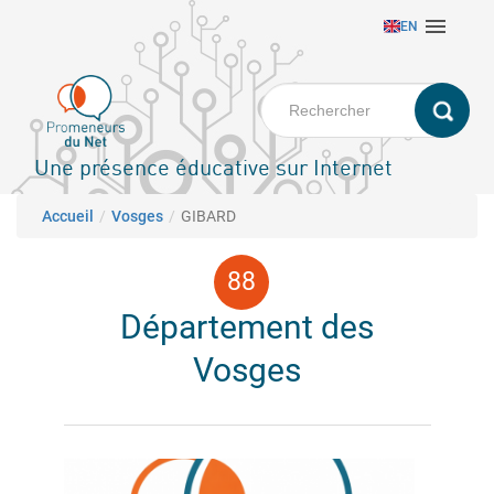
Aller

EN
au
contenu
principal
Une présence éducative sur Internet
Fil d'Ariane
Accueil
Vosges
GIBARD
Département des
Vosges