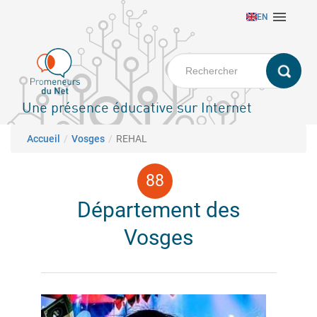
Aller

EN
au
contenu
principal
Une présence éducative sur Internet
Fil d'Ariane
Accueil
Vosges
REHAL
Département des
Vosges