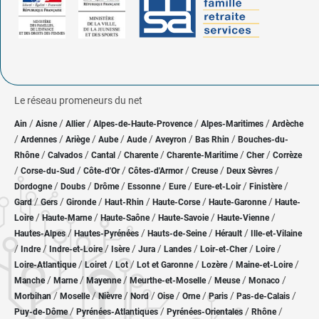
Le réseau promeneurs du net
/
/
/
/
/
Ain
Aisne
Allier
Alpes-de-Haute-Provence
Alpes-Maritimes
Ardèche
/
/
/
/
/
/
/
Ardennes
Ariège
Aube
Aude
Aveyron
Bas Rhin
Bouches-du-
/
/
/
/
/
/
Rhône
Calvados
Cantal
Charente
Charente-Maritime
Cher
Corrèze
/
/
/
/
/
/
Corse-du-Sud
Côte-d'Or
Côtes-d'Armor
Creuse
Deux Sèvres
/
/
/
/
/
/
/
Dordogne
Doubs
Drôme
Essonne
Eure
Eure-et-Loir
Finistère
/
/
/
/
/
/
Gard
Gers
Gironde
Haut-Rhin
Haute-Corse
Haute-Garonne
Haute-
/
/
/
/
/
Loire
Haute-Marne
Haute-Saône
Haute-Savoie
Haute-Vienne
/
/
/
/
Hautes-Alpes
Hautes-Pyrénées
Hauts-de-Seine
Hérault
Ille-et-Vilaine
/
/
/
/
/
/
/
/
Indre
Indre-et-Loire
Isère
Jura
Landes
Loir-et-Cher
Loire
/
/
/
/
/
/
Loire-Atlantique
Loiret
Lot
Lot et Garonne
Lozère
Maine-et-Loire
/
/
/
/
/
/
Manche
Marne
Mayenne
Meurthe-et-Moselle
Meuse
Monaco
/
/
/
/
/
/
/
/
Morbihan
Moselle
Nièvre
Nord
Oise
Orne
Paris
Pas-de-Calais
/
/
/
/
Puy-de-Dôme
Pyrénées-Atlantiques
Pyrénées-Orientales
Rhône