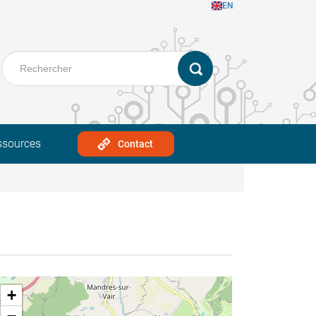
EN
ssources
Contact
+