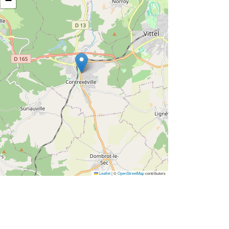
−
Leaflet
|
©
OpenStreetMap
contributors