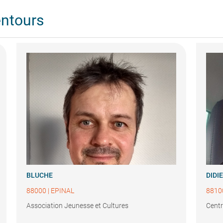
entours
BLUCHE
DIDI
88000
|
EPINAL
8810
Association Jeunesse et Cultures
Centr