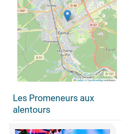
Leaflet
|
©
OpenStreetMap
contributors
Les Promeneurs aux
alentours