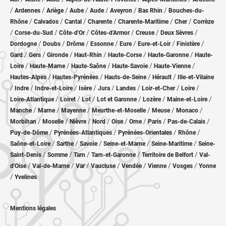
/
/
/
/
/
/
/
Ardennes
Ariège
Aube
Aude
Aveyron
Bas Rhin
Bouches-du-
/
/
/
/
/
/
Rhône
Calvados
Cantal
Charente
Charente-Maritime
Cher
Corrèze
/
/
/
/
/
/
Corse-du-Sud
Côte-d'Or
Côtes-d'Armor
Creuse
Deux Sèvres
/
/
/
/
/
/
/
Dordogne
Doubs
Drôme
Essonne
Eure
Eure-et-Loir
Finistère
/
/
/
/
/
/
Gard
Gers
Gironde
Haut-Rhin
Haute-Corse
Haute-Garonne
Haute-
/
/
/
/
/
Loire
Haute-Marne
Haute-Saône
Haute-Savoie
Haute-Vienne
/
/
/
/
Hautes-Alpes
Hautes-Pyrénées
Hauts-de-Seine
Hérault
Ille-et-Vilaine
/
/
/
/
/
/
/
/
Indre
Indre-et-Loire
Isère
Jura
Landes
Loir-et-Cher
Loire
/
/
/
/
/
/
Loire-Atlantique
Loiret
Lot
Lot et Garonne
Lozère
Maine-et-Loire
/
/
/
/
/
/
Manche
Marne
Mayenne
Meurthe-et-Moselle
Meuse
Monaco
/
/
/
/
/
/
/
/
Morbihan
Moselle
Nièvre
Nord
Oise
Orne
Paris
Pas-de-Calais
/
/
/
/
Puy-de-Dôme
Pyrénées-Atlantiques
Pyrénées-Orientales
Rhône
/
/
/
/
/
Saône-et-Loire
Sarthe
Savoie
Seine-et-Marne
Seine-Maritime
Seine-
/
/
/
/
/
Saint-Denis
Somme
Tarn
Tarn-et-Garonne
Territoire de Belfort
Val-
/
/
/
/
/
/
/
d'Oise
Val-de-Marne
Var
Vaucluse
Vendée
Vienne
Vosges
Yonne
/
Yvelines
Mentions légales