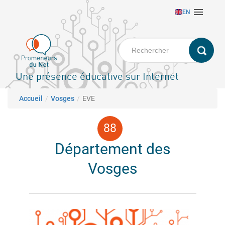
Aller

EN
au
contenu
principal
Une présence éducative sur Internet
Fil d'Ariane
Accueil
Vosges
EVE
Département des
Vosges