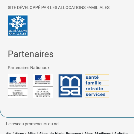
SITE DÉVELOPPÉ PAR LES ALLOCATIONS FAMILIALES
Partenaires
Partenaires Nationaux
Le réseau promeneurs du net
/
/
/
/
/
Ain
Aisne
Allier
Alpes-de-Haute-Provence
Alpes-Maritimes
Ardèche