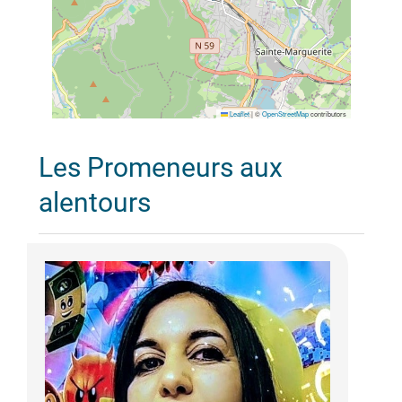
Leaflet
|
©
OpenStreetMap
contributors
Les Promeneurs aux
alentours