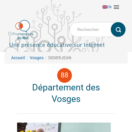
Aller

EN
au
contenu
principal
Une présence éducative sur Internet
Fil d'Ariane
Accueil
Vosges
DIDIERJEAN
Département des
Vosges