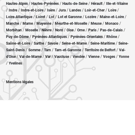
/
/
/
/
Hautes-Alpes
Hautes-Pyrénées
Hauts-de-Seine
Hérault
Ille-et-Vilaine
/
/
/
/
/
/
/
/
Indre
Indre-et-Loire
Isère
Jura
Landes
Loir-et-Cher
Loire
/
/
/
/
/
/
Loire-Atlantique
Loiret
Lot
Lot et Garonne
Lozère
Maine-et-Loire
/
/
/
/
/
/
Manche
Marne
Mayenne
Meurthe-et-Moselle
Meuse
Monaco
/
/
/
/
/
/
/
/
Morbihan
Moselle
Nièvre
Nord
Oise
Orne
Paris
Pas-de-Calais
/
/
/
/
Puy-de-Dôme
Pyrénées-Atlantiques
Pyrénées-Orientales
Rhône
/
/
/
/
/
Saône-et-Loire
Sarthe
Savoie
Seine-et-Marne
Seine-Maritime
Seine-
/
/
/
/
/
Saint-Denis
Somme
Tarn
Tarn-et-Garonne
Territoire de Belfort
Val-
/
/
/
/
/
/
/
d'Oise
Val-de-Marne
Var
Vaucluse
Vendée
Vienne
Vosges
Yonne
/
Yvelines
Mentions légales