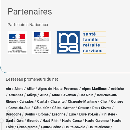
Partenaires
Partenaires Nationaux
Le réseau promeneurs du net
/
/
/
/
/
Ain
Aisne
Allier
Alpes-de-Haute-Provence
Alpes-Maritimes
Ardèche
/
/
/
/
/
/
/
Ardennes
Ariège
Aube
Aude
Aveyron
Bas Rhin
Bouches-du-
/
/
/
/
/
/
Rhône
Calvados
Cantal
Charente
Charente-Maritime
Cher
Corrèze
/
/
/
/
/
/
Corse-du-Sud
Côte-d'Or
Côtes-d'Armor
Creuse
Deux Sèvres
/
/
/
/
/
/
/
Dordogne
Doubs
Drôme
Essonne
Eure
Eure-et-Loir
Finistère
/
/
/
/
/
/
Gard
Gers
Gironde
Haut-Rhin
Haute-Corse
Haute-Garonne
Haute-
/
/
/
/
/
Loire
Haute-Marne
Haute-Saône
Haute-Savoie
Haute-Vienne