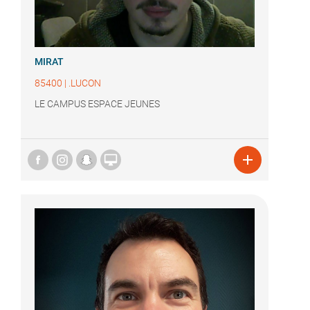
MIRAT
85400
|
.LUCON
LE CAMPUS ESPACE JEUNES

