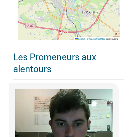
Leaflet
|
©
OpenStreetMap
contributors
Les Promeneurs aux
alentours