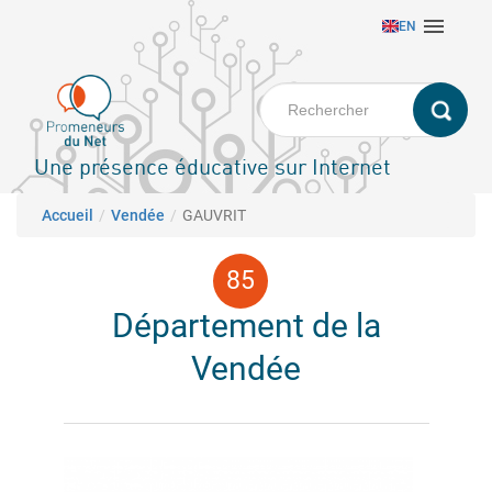
Aller

EN
au
contenu
principal
Une présence éducative sur Internet
Fil d'Ariane
Accueil
Vendée
GAUVRIT
Département de la
Vendée