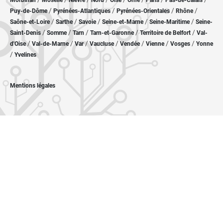
Morbihan
Moselle
Nièvre
Nord
Oise
Orne
Paris
Pas-de-Calais
/
/
/
/
Puy-de-Dôme
Pyrénées-Atlantiques
Pyrénées-Orientales
Rhône
/
/
/
/
/
Saône-et-Loire
Sarthe
Savoie
Seine-et-Marne
Seine-Maritime
Seine-
/
/
/
/
/
Saint-Denis
Somme
Tarn
Tarn-et-Garonne
Territoire de Belfort
Val-
/
/
/
/
/
/
/
d'Oise
Val-de-Marne
Var
Vaucluse
Vendée
Vienne
Vosges
Yonne
/
Yvelines
Mentions légales