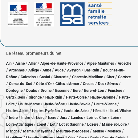
Le réseau promeneurs du net
/
/
/
/
/
Ain
Aisne
Allier
Alpes-de-Haute-Provence
Alpes-Maritimes
Ardèche
/
/
/
/
/
/
/
Ardennes
Ariège
Aube
Aude
Aveyron
Bas Rhin
Bouches-du-
/
/
/
/
/
/
Rhône
Calvados
Cantal
Charente
Charente-Maritime
Cher
Corrèze
/
/
/
/
/
/
Corse-du-Sud
Côte-d'Or
Côtes-d'Armor
Creuse
Deux Sèvres
/
/
/
/
/
/
/
Dordogne
Doubs
Drôme
Essonne
Eure
Eure-et-Loir
Finistère
/
/
/
/
/
/
Gard
Gers
Gironde
Haut-Rhin
Haute-Corse
Haute-Garonne
Haute-
/
/
/
/
/
Loire
Haute-Marne
Haute-Saône
Haute-Savoie
Haute-Vienne
/
/
/
/
Hautes-Alpes
Hautes-Pyrénées
Hauts-de-Seine
Hérault
Ille-et-Vilaine
/
/
/
/
/
/
/
/
Indre
Indre-et-Loire
Isère
Jura
Landes
Loir-et-Cher
Loire
/
/
/
/
/
/
Loire-Atlantique
Loiret
Lot
Lot et Garonne
Lozère
Maine-et-Loire
/
/
/
/
/
/
Manche
Marne
Mayenne
Meurthe-et-Moselle
Meuse
Monaco
/
/
/
/
/
/
/
/