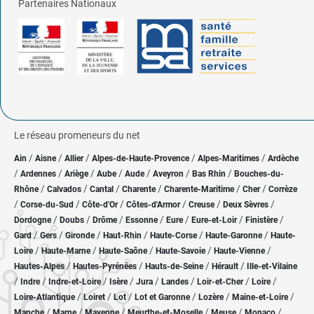
Partenaires Nationaux
Le réseau promeneurs du net
/
/
/
/
/
Ain
Aisne
Allier
Alpes-de-Haute-Provence
Alpes-Maritimes
Ardèche
/
/
/
/
/
/
/
Ardennes
Ariège
Aube
Aude
Aveyron
Bas Rhin
Bouches-du-
/
/
/
/
/
/
Rhône
Calvados
Cantal
Charente
Charente-Maritime
Cher
Corrèze
/
/
/
/
/
/
Corse-du-Sud
Côte-d'Or
Côtes-d'Armor
Creuse
Deux Sèvres
/
/
/
/
/
/
/
Dordogne
Doubs
Drôme
Essonne
Eure
Eure-et-Loir
Finistère
/
/
/
/
/
/
Gard
Gers
Gironde
Haut-Rhin
Haute-Corse
Haute-Garonne
Haute-
/
/
/
/
/
Loire
Haute-Marne
Haute-Saône
Haute-Savoie
Haute-Vienne
/
/
/
/
Hautes-Alpes
Hautes-Pyrénées
Hauts-de-Seine
Hérault
Ille-et-Vilaine
/
/
/
/
/
/
/
/
Indre
Indre-et-Loire
Isère
Jura
Landes
Loir-et-Cher
Loire
/
/
/
/
/
/
Loire-Atlantique
Loiret
Lot
Lot et Garonne
Lozère
Maine-et-Loire
/
/
/
/
/
/
Manche
Marne
Mayenne
Meurthe-et-Moselle
Meuse
Monaco