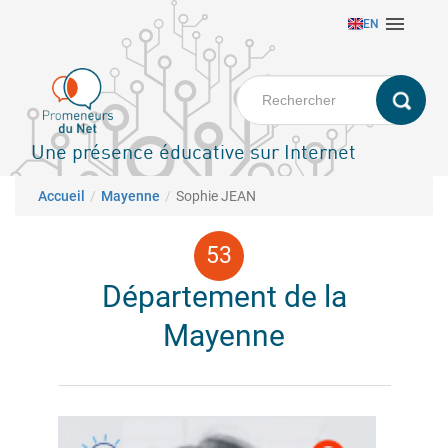
Aller

EN
au
contenu
principal
Une présence éducative sur Internet
Fil d'Ariane
Accueil
Mayenne
Sophie JEAN
Département de la
Mayenne