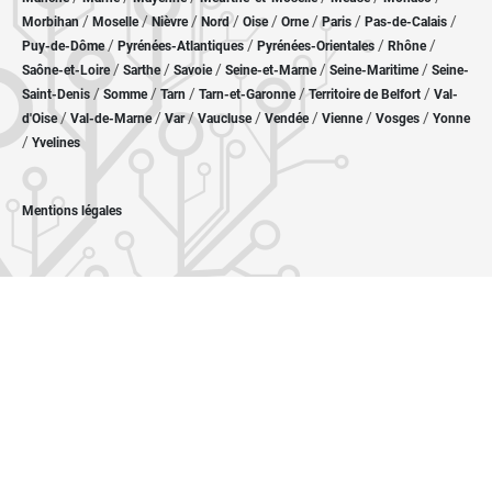
/
/
/
/
/
/
/
/
Morbihan
Moselle
Nièvre
Nord
Oise
Orne
Paris
Pas-de-Calais
/
/
/
/
Puy-de-Dôme
Pyrénées-Atlantiques
Pyrénées-Orientales
Rhône
/
/
/
/
/
Saône-et-Loire
Sarthe
Savoie
Seine-et-Marne
Seine-Maritime
Seine-
/
/
/
/
/
Saint-Denis
Somme
Tarn
Tarn-et-Garonne
Territoire de Belfort
Val-
/
/
/
/
/
/
/
d'Oise
Val-de-Marne
Var
Vaucluse
Vendée
Vienne
Vosges
Yonne
/
Yvelines
Mentions légales