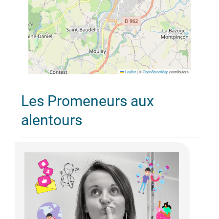
Leaflet
|
©
OpenStreetMap
contributors
Les Promeneurs aux
alentours