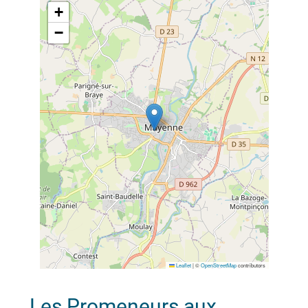
+
−
Leaflet
|
©
OpenStreetMap
contributors
Les Promeneurs aux