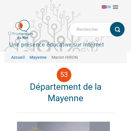
Aller

EN
au
contenu
principal
Une présence éducative sur Internet
Fil d'Ariane
Accueil
Mayenne
Marion HIRON
Département de la
Mayenne