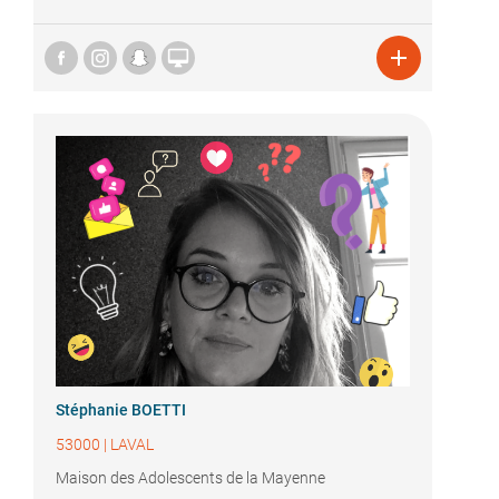


Stéphanie BOETTI
53000
|
LAVAL
Maison des Adolescents de la Mayenne