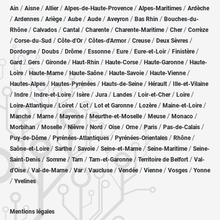
/
/
/
/
/
Ain
Aisne
Allier
Alpes-de-Haute-Provence
Alpes-Maritimes
Ardèche
/
/
/
/
/
/
/
Ardennes
Ariège
Aube
Aude
Aveyron
Bas Rhin
Bouches-du-
/
/
/
/
/
/
Rhône
Calvados
Cantal
Charente
Charente-Maritime
Cher
Corrèze
/
/
/
/
/
/
Corse-du-Sud
Côte-d'Or
Côtes-d'Armor
Creuse
Deux Sèvres
/
/
/
/
/
/
/
Dordogne
Doubs
Drôme
Essonne
Eure
Eure-et-Loir
Finistère
/
/
/
/
/
/
Gard
Gers
Gironde
Haut-Rhin
Haute-Corse
Haute-Garonne
Haute-
/
/
/
/
/
Loire
Haute-Marne
Haute-Saône
Haute-Savoie
Haute-Vienne
/
/
/
/
Hautes-Alpes
Hautes-Pyrénées
Hauts-de-Seine
Hérault
Ille-et-Vilaine
/
/
/
/
/
/
/
/
Indre
Indre-et-Loire
Isère
Jura
Landes
Loir-et-Cher
Loire
/
/
/
/
/
/
Loire-Atlantique
Loiret
Lot
Lot et Garonne
Lozère
Maine-et-Loire
/
/
/
/
/
/
Manche
Marne
Mayenne
Meurthe-et-Moselle
Meuse
Monaco
/
/
/
/
/
/
/
/
Morbihan
Moselle
Nièvre
Nord
Oise
Orne
Paris
Pas-de-Calais
/
/
/
/
Puy-de-Dôme
Pyrénées-Atlantiques
Pyrénées-Orientales
Rhône
/
/
/
/
/
Saône-et-Loire
Sarthe
Savoie
Seine-et-Marne
Seine-Maritime
Seine-
/
/
/
/
/
Saint-Denis
Somme
Tarn
Tarn-et-Garonne
Territoire de Belfort
Val-
/
/
/
/
/
/
/
d'Oise
Val-de-Marne
Var
Vaucluse
Vendée
Vienne
Vosges
Yonne
/
Yvelines
Mentions légales