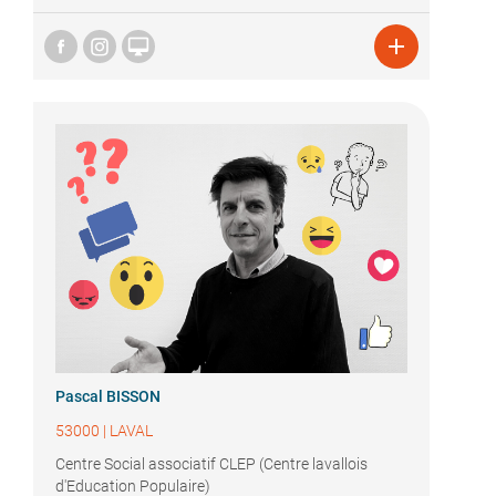


Pascal BISSON
53000
|
LAVAL
Centre Social associatif CLEP (Centre lavallois
d'Education Populaire)