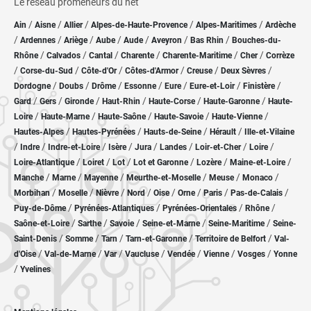
Le réseau promeneurs du net
/
/
/
/
/
Ain
Aisne
Allier
Alpes-de-Haute-Provence
Alpes-Maritimes
Ardèche
/
/
/
/
/
/
/
Ardennes
Ariège
Aube
Aude
Aveyron
Bas Rhin
Bouches-du-
/
/
/
/
/
/
Rhône
Calvados
Cantal
Charente
Charente-Maritime
Cher
Corrèze
/
/
/
/
/
/
Corse-du-Sud
Côte-d'Or
Côtes-d'Armor
Creuse
Deux Sèvres
/
/
/
/
/
/
/
Dordogne
Doubs
Drôme
Essonne
Eure
Eure-et-Loir
Finistère
/
/
/
/
/
/
Gard
Gers
Gironde
Haut-Rhin
Haute-Corse
Haute-Garonne
Haute-
/
/
/
/
/
Loire
Haute-Marne
Haute-Saône
Haute-Savoie
Haute-Vienne
/
/
/
/
Hautes-Alpes
Hautes-Pyrénées
Hauts-de-Seine
Hérault
Ille-et-Vilaine
/
/
/
/
/
/
/
/
Indre
Indre-et-Loire
Isère
Jura
Landes
Loir-et-Cher
Loire
/
/
/
/
/
/
Loire-Atlantique
Loiret
Lot
Lot et Garonne
Lozère
Maine-et-Loire
/
/
/
/
/
/
Manche
Marne
Mayenne
Meurthe-et-Moselle
Meuse
Monaco
/
/
/
/
/
/
/
/
Morbihan
Moselle
Nièvre
Nord
Oise
Orne
Paris
Pas-de-Calais
/
/
/
/
Puy-de-Dôme
Pyrénées-Atlantiques
Pyrénées-Orientales
Rhône
/
/
/
/
/
Saône-et-Loire
Sarthe
Savoie
Seine-et-Marne
Seine-Maritime
Seine-
/
/
/
/
/
Saint-Denis
Somme
Tarn
Tarn-et-Garonne
Territoire de Belfort
Val-
/
/
/
/
/
/
/
d'Oise
Val-de-Marne
Var
Vaucluse
Vendée
Vienne
Vosges
Yonne
/
Yvelines