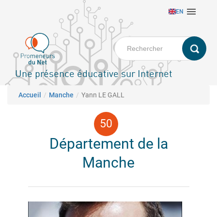
Aller

EN
au
contenu
principal
Une présence éducative sur Internet
Fil d'Ariane
Accueil
Manche
Yann LE GALL
Département de la
Manche