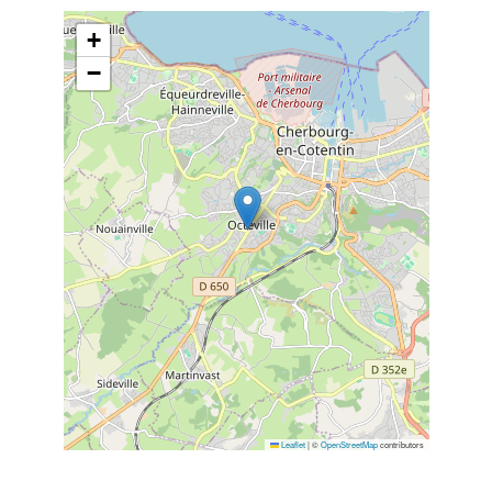
+
−
Leaflet
|
©
OpenStreetMap
contributors