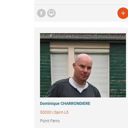


Dominique CHARRONDIERE
50000
|
Saint-Lô
Point Ferro