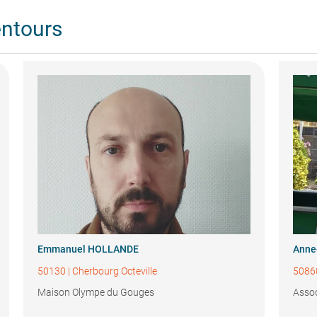
entours
Emmanuel HOLLANDE
Anne
50130
|
Cherbourg Octeville
5086
Maison Olympe du Gouges
Assoc