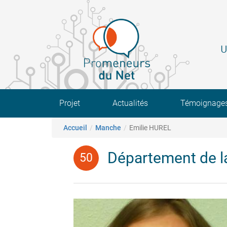
Aller
au
contenu
principal
U
Main navigation
Projet
Actualités
Témoignage
Fil d'Ariane
Accueil
Manche
Emilie HUREL
Département de 