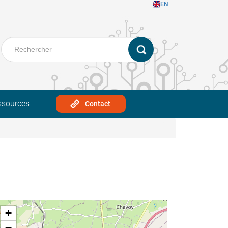
EN
ssources
Contact
+