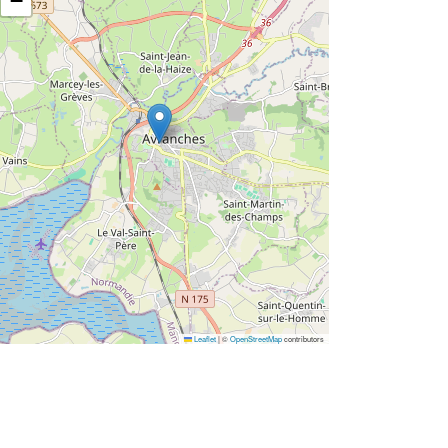
−
Leaflet
|
©
OpenStreetMap
contributors