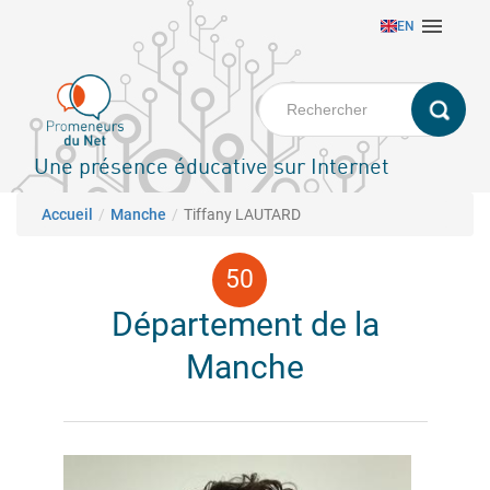
Aller

EN
au
contenu
principal
Une présence éducative sur Internet
Fil d'Ariane
Accueil
Manche
Tiffany LAUTARD
Département de la
Manche