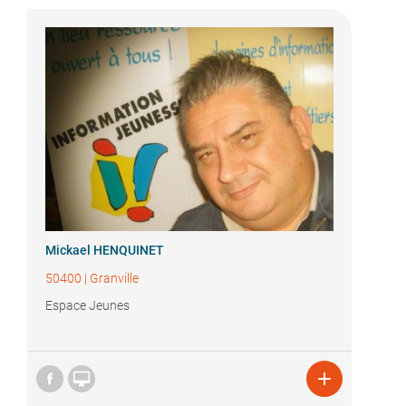
Mickael HENQUINET
50400
|
Granville
Espace Jeunes

