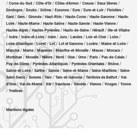
/
/
/
/
/
/
Corse-du-Sud
Côte-d'Or
Côtes-d'Armor
Creuse
Deux Sèvres
/
/
/
/
/
/
/
Dordogne
Doubs
Drôme
Essonne
Eure
Eure-et-Loir
Finistère
/
/
/
/
/
/
Gard
Gers
Gironde
Haut-Rhin
Haute-Corse
Haute-Garonne
Haute-
/
/
/
/
/
Loire
Haute-Marne
Haute-Saône
Haute-Savoie
Haute-Vienne
/
/
/
/
Hautes-Alpes
Hautes-Pyrénées
Hauts-de-Seine
Hérault
Ille-et-Vilaine
/
/
/
/
/
/
/
/
Indre
Indre-et-Loire
Isère
Jura
Landes
Loir-et-Cher
Loire
/
/
/
/
/
/
Loire-Atlantique
Loiret
Lot
Lot et Garonne
Lozère
Maine-et-Loire
/
/
/
/
/
/
Manche
Marne
Mayenne
Meurthe-et-Moselle
Meuse
Monaco
/
/
/
/
/
/
/
/
Morbihan
Moselle
Nièvre
Nord
Oise
Orne
Paris
Pas-de-Calais
/
/
/
/
Puy-de-Dôme
Pyrénées-Atlantiques
Pyrénées-Orientales
Rhône
/
/
/
/
/
Saône-et-Loire
Sarthe
Savoie
Seine-et-Marne
Seine-Maritime
Seine-
/
/
/
/
/
Saint-Denis
Somme
Tarn
Tarn-et-Garonne
Territoire de Belfort
Val-
/
/
/
/
/
/
/
d'Oise
Val-de-Marne
Var
Vaucluse
Vendée
Vienne
Vosges
Yonne
/
Yvelines
Mentions légales