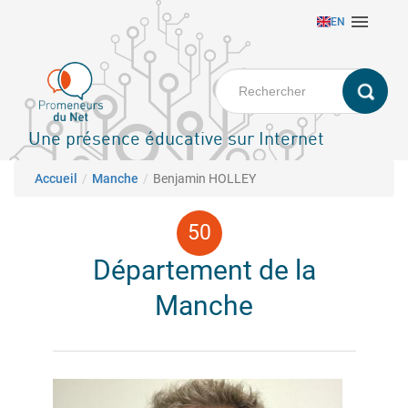
Aller

EN
au
contenu
principal
Une présence éducative sur Internet
Fil d'Ariane
Accueil
Manche
Benjamin HOLLEY
Département de la
Manche