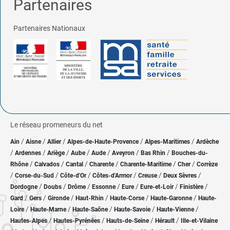
Partenaires
Partenaires Nationaux
Le réseau promeneurs du net
/
/
/
/
/
Ain
Aisne
Allier
Alpes-de-Haute-Provence
Alpes-Maritimes
Ardèche
/
/
/
/
/
/
/
Ardennes
Ariège
Aube
Aude
Aveyron
Bas Rhin
Bouches-du-
/
/
/
/
/
/
Rhône
Calvados
Cantal
Charente
Charente-Maritime
Cher
Corrèze
/
/
/
/
/
/
Corse-du-Sud
Côte-d'Or
Côtes-d'Armor
Creuse
Deux Sèvres
/
/
/
/
/
/
/
Dordogne
Doubs
Drôme
Essonne
Eure
Eure-et-Loir
Finistère
/
/
/
/
/
/
Gard
Gers
Gironde
Haut-Rhin
Haute-Corse
Haute-Garonne
Haute-
/
/
/
/
/
Loire
Haute-Marne
Haute-Saône
Haute-Savoie
Haute-Vienne
/
/
/
/
Hautes-Alpes
Hautes-Pyrénées
Hauts-de-Seine
Hérault
Ille-et-Vilaine