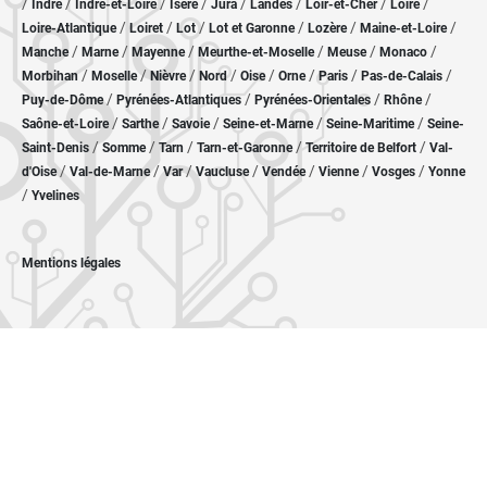
/
/
/
/
/
/
/
/
Indre
Indre-et-Loire
Isère
Jura
Landes
Loir-et-Cher
Loire
/
/
/
/
/
/
Loire-Atlantique
Loiret
Lot
Lot et Garonne
Lozère
Maine-et-Loire
/
/
/
/
/
/
Manche
Marne
Mayenne
Meurthe-et-Moselle
Meuse
Monaco
/
/
/
/
/
/
/
/
Morbihan
Moselle
Nièvre
Nord
Oise
Orne
Paris
Pas-de-Calais
/
/
/
/
Puy-de-Dôme
Pyrénées-Atlantiques
Pyrénées-Orientales
Rhône
/
/
/
/
/
Saône-et-Loire
Sarthe
Savoie
Seine-et-Marne
Seine-Maritime
Seine-
/
/
/
/
/
Saint-Denis
Somme
Tarn
Tarn-et-Garonne
Territoire de Belfort
Val-
/
/
/
/
/
/
/
d'Oise
Val-de-Marne
Var
Vaucluse
Vendée
Vienne
Vosges
Yonne
/
Yvelines
Mentions légales