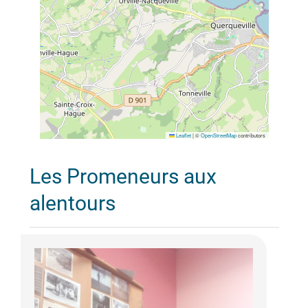
Leaflet
|
©
OpenStreetMap
contributors
Les Promeneurs aux
alentours