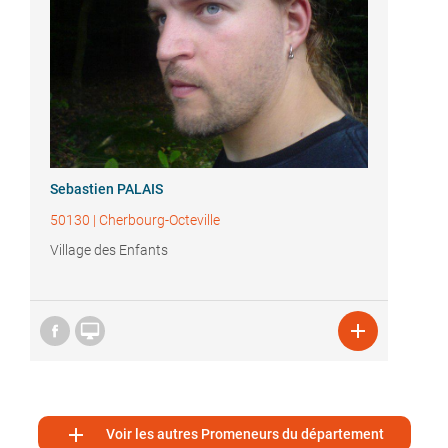
Sebastien PALAIS
50130
|
Cherbourg-Octeville
Village des Enfants



Voir les autres Promeneurs du département