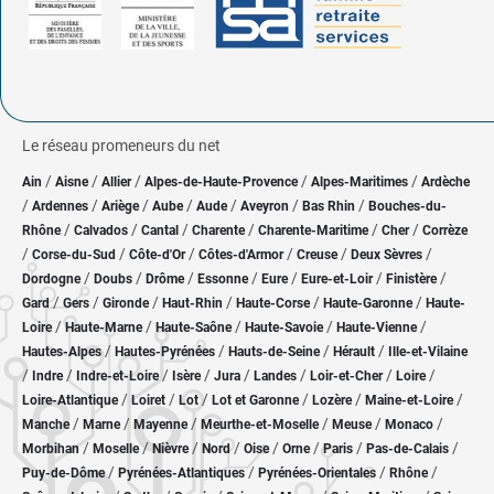
Le réseau promeneurs du net
/
/
/
/
/
Ain
Aisne
Allier
Alpes-de-Haute-Provence
Alpes-Maritimes
Ardèche
/
/
/
/
/
/
/
Ardennes
Ariège
Aube
Aude
Aveyron
Bas Rhin
Bouches-du-
/
/
/
/
/
/
Rhône
Calvados
Cantal
Charente
Charente-Maritime
Cher
Corrèze
/
/
/
/
/
/
Corse-du-Sud
Côte-d'Or
Côtes-d'Armor
Creuse
Deux Sèvres
/
/
/
/
/
/
/
Dordogne
Doubs
Drôme
Essonne
Eure
Eure-et-Loir
Finistère
/
/
/
/
/
/
Gard
Gers
Gironde
Haut-Rhin
Haute-Corse
Haute-Garonne
Haute-
/
/
/
/
/
Loire
Haute-Marne
Haute-Saône
Haute-Savoie
Haute-Vienne
/
/
/
/
Hautes-Alpes
Hautes-Pyrénées
Hauts-de-Seine
Hérault
Ille-et-Vilaine
/
/
/
/
/
/
/
/
Indre
Indre-et-Loire
Isère
Jura
Landes
Loir-et-Cher
Loire
/
/
/
/
/
/
Loire-Atlantique
Loiret
Lot
Lot et Garonne
Lozère
Maine-et-Loire
/
/
/
/
/
/
Manche
Marne
Mayenne
Meurthe-et-Moselle
Meuse
Monaco
/
/
/
/
/
/
/
/
Morbihan
Moselle
Nièvre
Nord
Oise
Orne
Paris
Pas-de-Calais
/
/
/
/
Puy-de-Dôme
Pyrénées-Atlantiques
Pyrénées-Orientales
Rhône