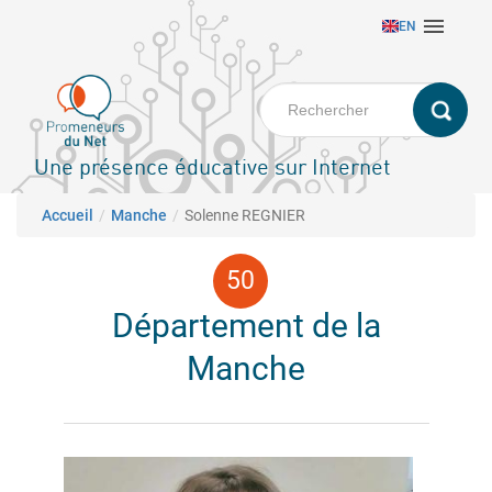
Aller

EN
au
contenu
principal
Une présence éducative sur Internet
Fil d'Ariane
Accueil
Manche
Solenne REGNIER
Département de la
Manche