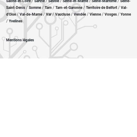
/
/
/
/
/
Saône-et-Loire
Sarthe
Savoie
Seine-et-Marne
Seine-Maritime
Seine-
/
/
/
/
/
Saint-Denis
Somme
Tarn
Tarn-et-Garonne
Territoire de Belfort
Val-
/
/
/
/
/
/
/
d'Oise
Val-de-Marne
Var
Vaucluse
Vendée
Vienne
Vosges
Yonne
/
Yvelines
Mentions légales