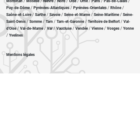
/
/
/
/
/
/
/
/
Morbihan
Moselle
Nièvre
Nord
Oise
Orne
Paris
Pas-de-Calais
/
/
/
/
Puy-de-Dôme
Pyrénées-Atlantiques
Pyrénées-Orientales
Rhône
/
/
/
/
/
Saône-et-Loire
Sarthe
Savoie
Seine-et-Marne
Seine-Maritime
Seine-
/
/
/
/
/
Saint-Denis
Somme
Tarn
Tarn-et-Garonne
Territoire de Belfort
Val-
/
/
/
/
/
/
/
d'Oise
Val-de-Marne
Var
Vaucluse
Vendée
Vienne
Vosges
Yonne
/
Yvelines
Mentions légales