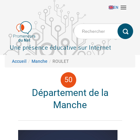
Aller

EN
au
contenu
principal
Une présence éducative sur Internet
Fil d'Ariane
Accueil
Manche
ROULET
Département de la
Manche