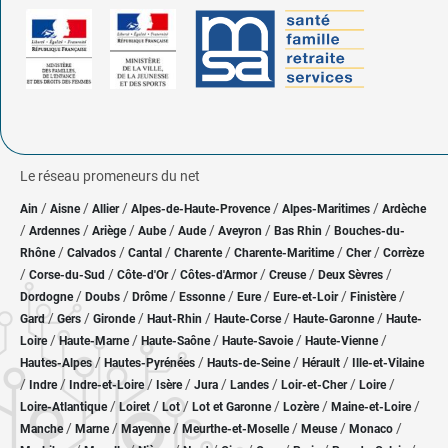
Le réseau promeneurs du net
/
/
/
/
/
Ain
Aisne
Allier
Alpes-de-Haute-Provence
Alpes-Maritimes
Ardèche
/
/
/
/
/
/
/
Ardennes
Ariège
Aube
Aude
Aveyron
Bas Rhin
Bouches-du-
/
/
/
/
/
/
Rhône
Calvados
Cantal
Charente
Charente-Maritime
Cher
Corrèze
/
/
/
/
/
/
Corse-du-Sud
Côte-d'Or
Côtes-d'Armor
Creuse
Deux Sèvres
/
/
/
/
/
/
/
Dordogne
Doubs
Drôme
Essonne
Eure
Eure-et-Loir
Finistère
/
/
/
/
/
/
Gard
Gers
Gironde
Haut-Rhin
Haute-Corse
Haute-Garonne
Haute-
/
/
/
/
/
Loire
Haute-Marne
Haute-Saône
Haute-Savoie
Haute-Vienne
/
/
/
/
Hautes-Alpes
Hautes-Pyrénées
Hauts-de-Seine
Hérault
Ille-et-Vilaine
/
/
/
/
/
/
/
/
Indre
Indre-et-Loire
Isère
Jura
Landes
Loir-et-Cher
Loire
/
/
/
/
/
/
Loire-Atlantique
Loiret
Lot
Lot et Garonne
Lozère
Maine-et-Loire
/
/
/
/
/
/
Manche
Marne
Mayenne
Meurthe-et-Moselle
Meuse
Monaco