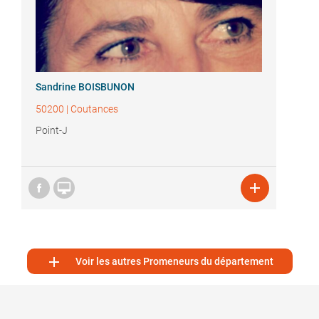
Sandrine BOISBUNON
50200
|
Coutances
Point-J



Voir les autres Promeneurs du département