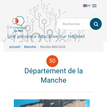
Aller

EN
au
contenu
principal
Une présence éducative sur Internet
Fil d'Ariane
Accueil
Manche
Nicolas MACAUX
Département de la
Manche