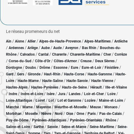
Le réseau promeneurs du net
/
/
/
/
/
Ain
Aisne
Allier
Alpes-de-Haute-Provence
Alpes-Maritimes
Ardèche
/
/
/
/
/
/
/
Ardennes
Ariège
Aube
Aude
Aveyron
Bas Rhin
Bouches-du-
/
/
/
/
/
/
Rhône
Calvados
Cantal
Charente
Charente-Maritime
Cher
Corrèze
/
/
/
/
/
/
Corse-du-Sud
Côte-d'Or
Côtes-d'Armor
Creuse
Deux Sèvres
/
/
/
/
/
/
/
Dordogne
Doubs
Drôme
Essonne
Eure
Eure-et-Loir
Finistère
/
/
/
/
/
/
Gard
Gers
Gironde
Haut-Rhin
Haute-Corse
Haute-Garonne
Haute-
/
/
/
/
/
Loire
Haute-Marne
Haute-Saône
Haute-Savoie
Haute-Vienne
/
/
/
/
Hautes-Alpes
Hautes-Pyrénées
Hauts-de-Seine
Hérault
Ille-et-Vilaine
/
/
/
/
/
/
/
/
Indre
Indre-et-Loire
Isère
Jura
Landes
Loir-et-Cher
Loire
/
/
/
/
/
/
Loire-Atlantique
Loiret
Lot
Lot et Garonne
Lozère
Maine-et-Loire
/
/
/
/
/
/
Manche
Marne
Mayenne
Meurthe-et-Moselle
Meuse
Monaco
/
/
/
/
/
/
/
/
Morbihan
Moselle
Nièvre
Nord
Oise
Orne
Paris
Pas-de-Calais
/
/
/
/
Puy-de-Dôme
Pyrénées-Atlantiques
Pyrénées-Orientales
Rhône
/
/
/
/
/
Saône-et-Loire
Sarthe
Savoie
Seine-et-Marne
Seine-Maritime
Seine-
/
/
/
/
/
Saint-Denis
Somme
Tarn
Tarn-et-Garonne
Territoire de Belfort
Val-