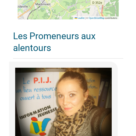
Leaflet
|
©
OpenStreetMap
contributors
Les Promeneurs aux
alentours