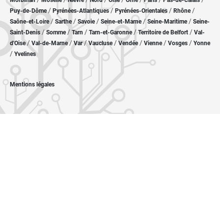
Morbihan
Moselle
Nièvre
Nord
Oise
Orne
Paris
Pas-de-Calais
/
/
/
/
Puy-de-Dôme
Pyrénées-Atlantiques
Pyrénées-Orientales
Rhône
/
/
/
/
/
Saône-et-Loire
Sarthe
Savoie
Seine-et-Marne
Seine-Maritime
Seine-
/
/
/
/
/
Saint-Denis
Somme
Tarn
Tarn-et-Garonne
Territoire de Belfort
Val-
/
/
/
/
/
/
/
d'Oise
Val-de-Marne
Var
Vaucluse
Vendée
Vienne
Vosges
Yonne
/
Yvelines
Mentions légales