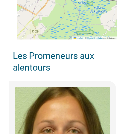
Leaflet
|
©
OpenStreetMap
contributors
Les Promeneurs aux
alentours