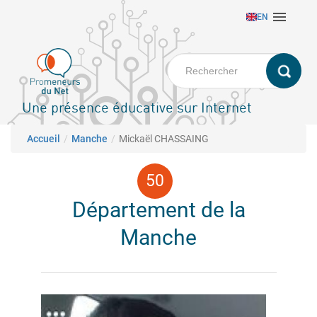
Aller

EN
au
contenu
principal
Une présence éducative sur Internet
Fil d'Ariane
Accueil
Manche
Mickaël CHASSAING
Département de la
Manche