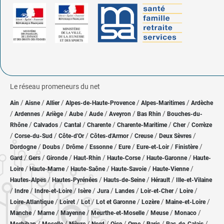
Le réseau promeneurs du net
/
/
/
/
/
Ain
Aisne
Allier
Alpes-de-Haute-Provence
Alpes-Maritimes
Ardèche
/
/
/
/
/
/
/
Ardennes
Ariège
Aube
Aude
Aveyron
Bas Rhin
Bouches-du-
/
/
/
/
/
/
Rhône
Calvados
Cantal
Charente
Charente-Maritime
Cher
Corrèze
/
/
/
/
/
/
Corse-du-Sud
Côte-d'Or
Côtes-d'Armor
Creuse
Deux Sèvres
/
/
/
/
/
/
/
Dordogne
Doubs
Drôme
Essonne
Eure
Eure-et-Loir
Finistère
/
/
/
/
/
/
Gard
Gers
Gironde
Haut-Rhin
Haute-Corse
Haute-Garonne
Haute-
/
/
/
/
/
Loire
Haute-Marne
Haute-Saône
Haute-Savoie
Haute-Vienne
/
/
/
/
Hautes-Alpes
Hautes-Pyrénées
Hauts-de-Seine
Hérault
Ille-et-Vilaine
/
/
/
/
/
/
/
/
Indre
Indre-et-Loire
Isère
Jura
Landes
Loir-et-Cher
Loire
/
/
/
/
/
/
Loire-Atlantique
Loiret
Lot
Lot et Garonne
Lozère
Maine-et-Loire
/
/
/
/
/
/
Manche
Marne
Mayenne
Meurthe-et-Moselle
Meuse
Monaco
/
/
/
/
/
/
/
/