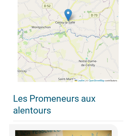
Leaflet
|
©
OpenStreetMap
contributors
Les Promeneurs aux
alentours