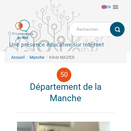
Aller

EN
au
contenu
principal
Une présence éducative sur Internet
Fil d'Ariane
Accueil
Manche
Kévin MAZIER
Département de la
Manche