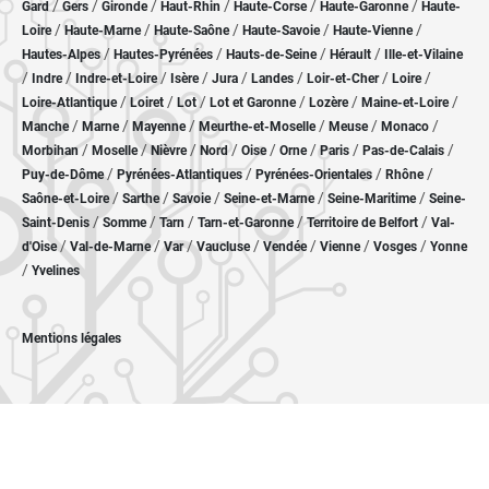
/
/
/
/
/
/
Gard
Gers
Gironde
Haut-Rhin
Haute-Corse
Haute-Garonne
Haute-
/
/
/
/
/
Loire
Haute-Marne
Haute-Saône
Haute-Savoie
Haute-Vienne
/
/
/
/
Hautes-Alpes
Hautes-Pyrénées
Hauts-de-Seine
Hérault
Ille-et-Vilaine
/
/
/
/
/
/
/
/
Indre
Indre-et-Loire
Isère
Jura
Landes
Loir-et-Cher
Loire
/
/
/
/
/
/
Loire-Atlantique
Loiret
Lot
Lot et Garonne
Lozère
Maine-et-Loire
/
/
/
/
/
/
Manche
Marne
Mayenne
Meurthe-et-Moselle
Meuse
Monaco
/
/
/
/
/
/
/
/
Morbihan
Moselle
Nièvre
Nord
Oise
Orne
Paris
Pas-de-Calais
/
/
/
/
Puy-de-Dôme
Pyrénées-Atlantiques
Pyrénées-Orientales
Rhône
/
/
/
/
/
Saône-et-Loire
Sarthe
Savoie
Seine-et-Marne
Seine-Maritime
Seine-
/
/
/
/
/
Saint-Denis
Somme
Tarn
Tarn-et-Garonne
Territoire de Belfort
Val-
/
/
/
/
/
/
/
d'Oise
Val-de-Marne
Var
Vaucluse
Vendée
Vienne
Vosges
Yonne
/
Yvelines
Mentions légales