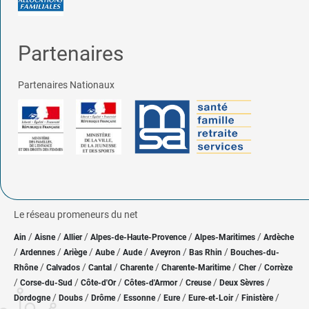
Partenaires
Partenaires Nationaux
Le réseau promeneurs du net
/
/
/
/
/
Ain
Aisne
Allier
Alpes-de-Haute-Provence
Alpes-Maritimes
Ardèche
/
/
/
/
/
/
/
Ardennes
Ariège
Aube
Aude
Aveyron
Bas Rhin
Bouches-du-
/
/
/
/
/
/
Rhône
Calvados
Cantal
Charente
Charente-Maritime
Cher
Corrèze
/
/
/
/
/
/
Corse-du-Sud
Côte-d'Or
Côtes-d'Armor
Creuse
Deux Sèvres
/
/
/
/
/
/
/
Dordogne
Doubs
Drôme
Essonne
Eure
Eure-et-Loir
Finistère