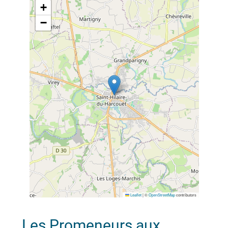
+
−
Leaflet
|
©
OpenStreetMap
contributors
Les Promeneurs aux