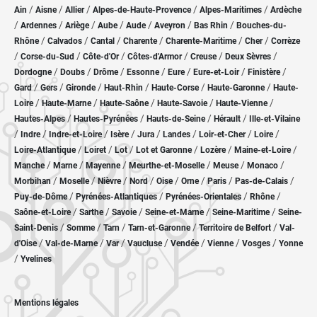
/
/
/
/
/
Ain
Aisne
Allier
Alpes-de-Haute-Provence
Alpes-Maritimes
Ardèche
/
/
/
/
/
/
/
Ardennes
Ariège
Aube
Aude
Aveyron
Bas Rhin
Bouches-du-
/
/
/
/
/
/
Rhône
Calvados
Cantal
Charente
Charente-Maritime
Cher
Corrèze
/
/
/
/
/
/
Corse-du-Sud
Côte-d'Or
Côtes-d'Armor
Creuse
Deux Sèvres
/
/
/
/
/
/
/
Dordogne
Doubs
Drôme
Essonne
Eure
Eure-et-Loir
Finistère
/
/
/
/
/
/
Gard
Gers
Gironde
Haut-Rhin
Haute-Corse
Haute-Garonne
Haute-
/
/
/
/
/
Loire
Haute-Marne
Haute-Saône
Haute-Savoie
Haute-Vienne
/
/
/
/
Hautes-Alpes
Hautes-Pyrénées
Hauts-de-Seine
Hérault
Ille-et-Vilaine
/
/
/
/
/
/
/
/
Indre
Indre-et-Loire
Isère
Jura
Landes
Loir-et-Cher
Loire
/
/
/
/
/
/
Loire-Atlantique
Loiret
Lot
Lot et Garonne
Lozère
Maine-et-Loire
/
/
/
/
/
/
Manche
Marne
Mayenne
Meurthe-et-Moselle
Meuse
Monaco
/
/
/
/
/
/
/
/
Morbihan
Moselle
Nièvre
Nord
Oise
Orne
Paris
Pas-de-Calais
/
/
/
/
Puy-de-Dôme
Pyrénées-Atlantiques
Pyrénées-Orientales
Rhône
/
/
/
/
/
Saône-et-Loire
Sarthe
Savoie
Seine-et-Marne
Seine-Maritime
Seine-
/
/
/
/
/
Saint-Denis
Somme
Tarn
Tarn-et-Garonne
Territoire de Belfort
Val-
/
/
/
/
/
/
/
d'Oise
Val-de-Marne
Var
Vaucluse
Vendée
Vienne
Vosges
Yonne
/
Yvelines
Mentions légales