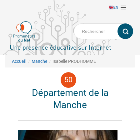
Aller

EN
au
contenu
principal
Une présence éducative sur Internet
Fil d'Ariane
Accueil
Manche
Isabelle PRODHOMME
Département de la
Manche