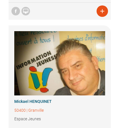


Mickael HENQUINET
50400
|
Granville
Espace Jeunes