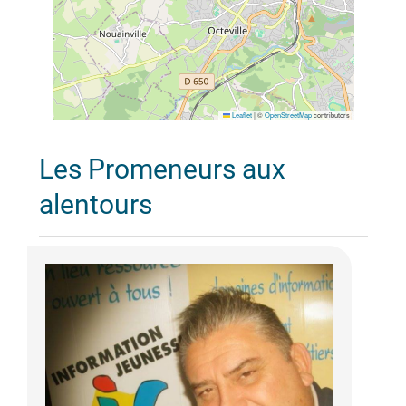
Leaflet
|
©
OpenStreetMap
contributors
Les Promeneurs aux
alentours