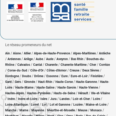
Le réseau promeneurs du net
/
/
/
/
/
Ain
Aisne
Allier
Alpes-de-Haute-Provence
Alpes-Maritimes
Ardèche
/
/
/
/
/
/
/
Ardennes
Ariège
Aube
Aude
Aveyron
Bas Rhin
Bouches-du-
/
/
/
/
/
/
Rhône
Calvados
Cantal
Charente
Charente-Maritime
Cher
Corrèze
/
/
/
/
/
/
Corse-du-Sud
Côte-d'Or
Côtes-d'Armor
Creuse
Deux Sèvres
/
/
/
/
/
/
/
Dordogne
Doubs
Drôme
Essonne
Eure
Eure-et-Loir
Finistère
/
/
/
/
/
/
Gard
Gers
Gironde
Haut-Rhin
Haute-Corse
Haute-Garonne
Haute-
/
/
/
/
/
Loire
Haute-Marne
Haute-Saône
Haute-Savoie
Haute-Vienne
/
/
/
/
Hautes-Alpes
Hautes-Pyrénées
Hauts-de-Seine
Hérault
Ille-et-Vilaine
/
/
/
/
/
/
/
/
Indre
Indre-et-Loire
Isère
Jura
Landes
Loir-et-Cher
Loire
/
/
/
/
/
/
Loire-Atlantique
Loiret
Lot
Lot et Garonne
Lozère
Maine-et-Loire
/
/
/
/
/
/
Manche
Marne
Mayenne
Meurthe-et-Moselle
Meuse
Monaco
/
/
/
/
/
/
/
/