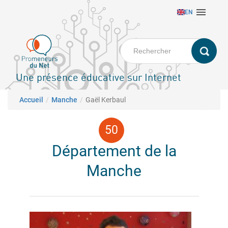
Aller

EN
au
contenu
principal
Une présence éducative sur Internet
Fil d'Ariane
Accueil
Manche
Gaël Kerbaul
Département de la
Manche