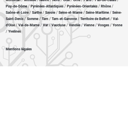
Morbihan
Moselle
Nièvre
Nord
Oise
Orne
Paris
Pas-de-Calais
/
/
/
/
Puy-de-Dôme
Pyrénées-Atlantiques
Pyrénées-Orientales
Rhône
/
/
/
/
/
Saône-et-Loire
Sarthe
Savoie
Seine-et-Marne
Seine-Maritime
Seine-
/
/
/
/
/
Saint-Denis
Somme
Tarn
Tarn-et-Garonne
Territoire de Belfort
Val-
/
/
/
/
/
/
/
d'Oise
Val-de-Marne
Var
Vaucluse
Vendée
Vienne
Vosges
Yonne
/
Yvelines
Mentions légales