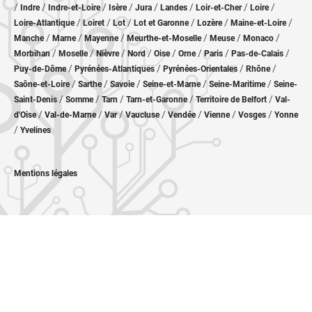
/
/
/
/
/
/
/
/
Indre
Indre-et-Loire
Isère
Jura
Landes
Loir-et-Cher
Loire
/
/
/
/
/
/
Loire-Atlantique
Loiret
Lot
Lot et Garonne
Lozère
Maine-et-Loire
/
/
/
/
/
/
Manche
Marne
Mayenne
Meurthe-et-Moselle
Meuse
Monaco
/
/
/
/
/
/
/
/
Morbihan
Moselle
Nièvre
Nord
Oise
Orne
Paris
Pas-de-Calais
/
/
/
/
Puy-de-Dôme
Pyrénées-Atlantiques
Pyrénées-Orientales
Rhône
/
/
/
/
/
Saône-et-Loire
Sarthe
Savoie
Seine-et-Marne
Seine-Maritime
Seine-
/
/
/
/
/
Saint-Denis
Somme
Tarn
Tarn-et-Garonne
Territoire de Belfort
Val-
/
/
/
/
/
/
/
d'Oise
Val-de-Marne
Var
Vaucluse
Vendée
Vienne
Vosges
Yonne
/
Yvelines
Mentions légales