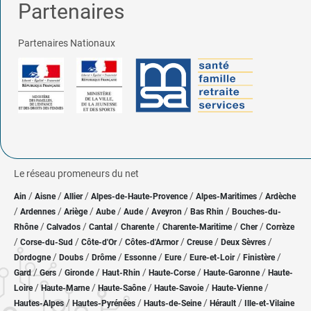
Partenaires
Partenaires Nationaux
Le réseau promeneurs du net
/
/
/
/
/
Ain
Aisne
Allier
Alpes-de-Haute-Provence
Alpes-Maritimes
Ardèche
/
/
/
/
/
/
/
Ardennes
Ariège
Aube
Aude
Aveyron
Bas Rhin
Bouches-du-
/
/
/
/
/
/
Rhône
Calvados
Cantal
Charente
Charente-Maritime
Cher
Corrèze
/
/
/
/
/
/
Corse-du-Sud
Côte-d'Or
Côtes-d'Armor
Creuse
Deux Sèvres
/
/
/
/
/
/
/
Dordogne
Doubs
Drôme
Essonne
Eure
Eure-et-Loir
Finistère
/
/
/
/
/
/
Gard
Gers
Gironde
Haut-Rhin
Haute-Corse
Haute-Garonne
Haute-
/
/
/
/
/
Loire
Haute-Marne
Haute-Saône
Haute-Savoie
Haute-Vienne
/
/
/
/
Hautes-Alpes
Hautes-Pyrénées
Hauts-de-Seine
Hérault
Ille-et-Vilaine