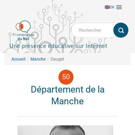
Aller

EN
au
contenu
principal
Une présence éducative sur Internet
Fil d'Ariane
Accueil
Manche
Dauget
Département de la
Manche