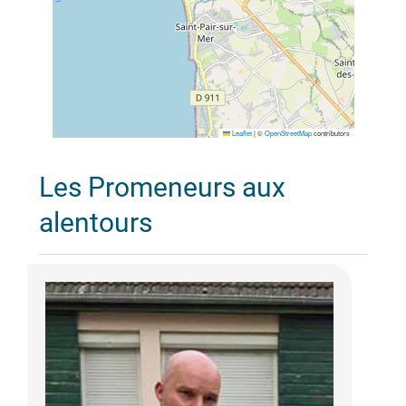
Leaflet
|
©
OpenStreetMap
contributors
Les Promeneurs aux
alentours