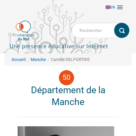
Aller

EN
au
contenu
principal
Une présence éducative sur Internet
Fil d'Ariane
Accueil
Manche
Camille DELFORTRIE
Département de la
Manche