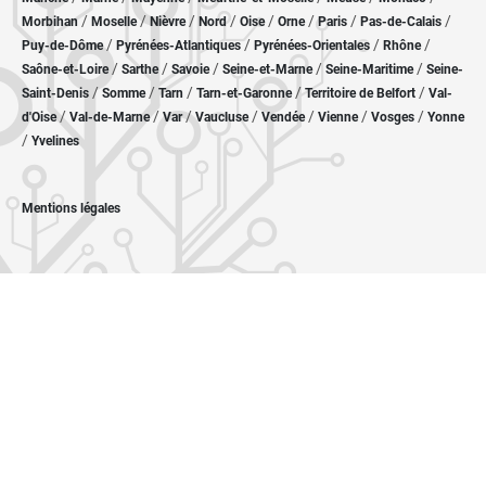
/
/
/
/
/
/
/
/
Morbihan
Moselle
Nièvre
Nord
Oise
Orne
Paris
Pas-de-Calais
/
/
/
/
Puy-de-Dôme
Pyrénées-Atlantiques
Pyrénées-Orientales
Rhône
/
/
/
/
/
Saône-et-Loire
Sarthe
Savoie
Seine-et-Marne
Seine-Maritime
Seine-
/
/
/
/
/
Saint-Denis
Somme
Tarn
Tarn-et-Garonne
Territoire de Belfort
Val-
/
/
/
/
/
/
/
d'Oise
Val-de-Marne
Var
Vaucluse
Vendée
Vienne
Vosges
Yonne
/
Yvelines
Mentions légales