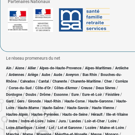
Partenaires Nationaux
Le réseau promeneurs du net
/
/
/
/
/
Ain
Aisne
Allier
Alpes-de-Haute-Provence
Alpes-Maritimes
Ardèche
/
/
/
/
/
/
/
Ardennes
Ariège
Aube
Aude
Aveyron
Bas Rhin
Bouches-du-
/
/
/
/
/
/
Rhône
Calvados
Cantal
Charente
Charente-Maritime
Cher
Corrèze
/
/
/
/
/
/
Corse-du-Sud
Côte-d'Or
Côtes-d'Armor
Creuse
Deux Sèvres
/
/
/
/
/
/
/
Dordogne
Doubs
Drôme
Essonne
Eure
Eure-et-Loir
Finistère
/
/
/
/
/
/
Gard
Gers
Gironde
Haut-Rhin
Haute-Corse
Haute-Garonne
Haute-
/
/
/
/
/
Loire
Haute-Marne
Haute-Saône
Haute-Savoie
Haute-Vienne
/
/
/
/
Hautes-Alpes
Hautes-Pyrénées
Hauts-de-Seine
Hérault
Ille-et-Vilaine
/
/
/
/
/
/
/
/
Indre
Indre-et-Loire
Isère
Jura
Landes
Loir-et-Cher
Loire
/
/
/
/
/
/
Loire-Atlantique
Loiret
Lot
Lot et Garonne
Lozère
Maine-et-Loire
/
/
/
/
/
/
Manche
Marne
Mayenne
Meurthe-et-Moselle
Meuse
Monaco