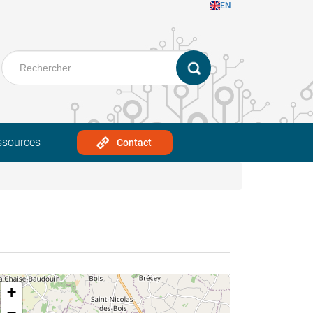
EN
ssources
Contact
+