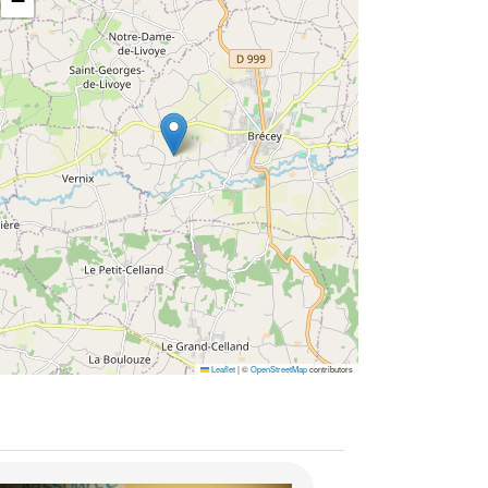
−
Leaflet
|
©
OpenStreetMap
contributors