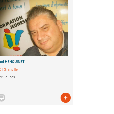
ael HENQUINET
0
|
Granville
ce Jeunes

