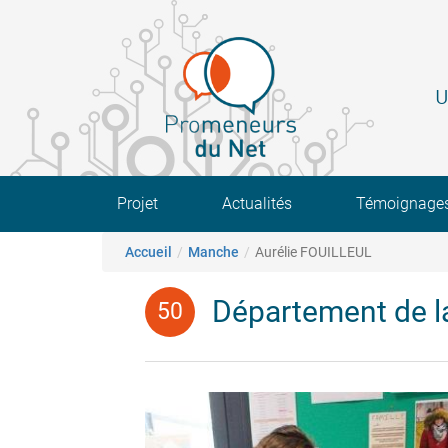
Aller
au
contenu
principal
U
Main navigation
Projet
Actualités
Témoignage
Fil d'Ariane
Accueil
Manche
Aurélie FOUILLEUL
Département de 