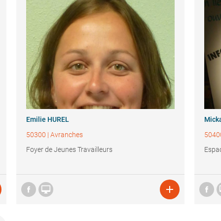
Emilie HUREL
Mick
50300
|
Avranches
5040
Foyer de Jeunes Travailleurs
Espa

