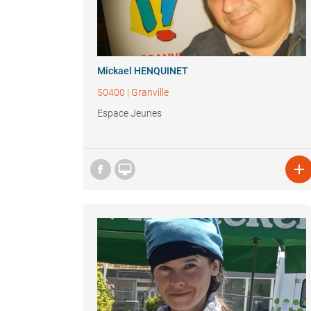
Mickael HENQUINET
50400
|
Granville
Espace Jeunes

