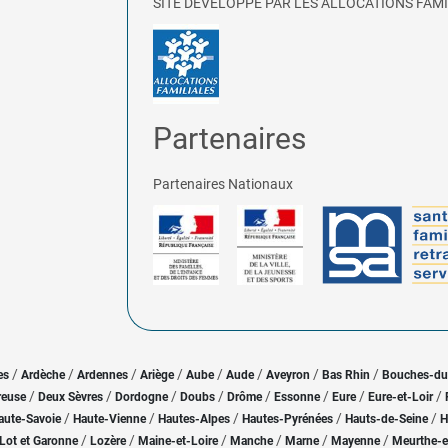
SITE DÉVELOPPÉ PAR LES ALLOCATIONS FAMI
Partenaires
Partenaires Nationaux
/
/
/
/
/
/
/
/
es
Ardèche
Ardennes
Ariège
Aube
Aude
Aveyron
Bas Rhin
Bouches-d
/
/
/
/
/
/
/
/
reuse
Deux Sèvres
Dordogne
Doubs
Drôme
Essonne
Eure
Eure-et-Loir
/
/
/
/
/
aute-Savoie
Haute-Vienne
Hautes-Alpes
Hautes-Pyrénées
Hauts-de-Seine
H
/
/
/
/
/
/
Lot et Garonne
Lozère
Maine-et-Loire
Manche
Marne
Mayenne
Meurthe-e