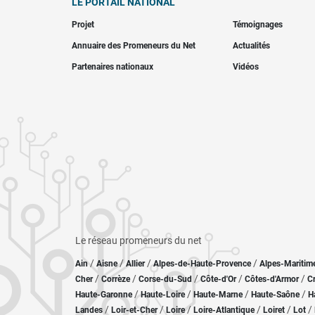
LE PORTAIL NATIONAL
Projet
Témoignages
Annuaire des Promeneurs du Net
Actualités
Partenaires nationaux
Vidéos
Le réseau promeneurs du net
/
/
/
/
Ain
Aisne
Allier
Alpes-de-Haute-Provence
Alpes-Maritim
/
/
/
/
/
Cher
Corrèze
Corse-du-Sud
Côte-d'Or
Côtes-d'Armor
C
/
/
/
/
Haute-Garonne
Haute-Loire
Haute-Marne
Haute-Saône
H
/
/
/
/
/
/
Landes
Loir-et-Cher
Loire
Loire-Atlantique
Loiret
Lot