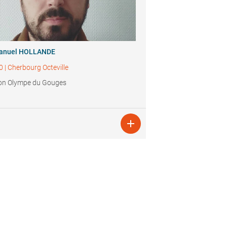
nuel HOLLANDE
0
|
Cherbourg Octeville
on Olympe du Gouges
