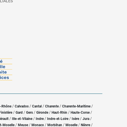
LIALES
/
/
/
/
/
u-Rhône
Calvados
Cantal
Charente
Charente-Maritime
/
/
/
/
/
/
Finistère
Gard
Gers
Gironde
Haut-Rhin
Haute-Corse
/
/
/
/
/
/
érault
Ille-et-Vilaine
Indre
Indre-et-Loire
Isère
Jura
/
/
/
/
/
/
t-Moselle
Meuse
Monaco
Morbihan
Moselle
Nièvre