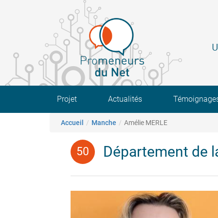
Aller
au
contenu
principal
U
Main navigation
Projet
Actualités
Témoignage
Fil d'Ariane
Accueil
Manche
Amélie MERLE
Département de 