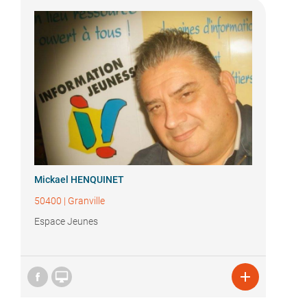
Mickael HENQUINET
50400
|
Granville
Espace Jeunes

