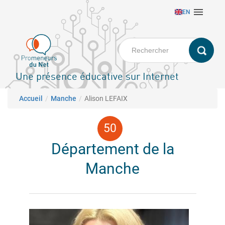
Aller

EN
au
contenu
principal
Une présence éducative sur Internet
Fil d'Ariane
Accueil
Manche
Alison LEFAIX
Département de la
Manche