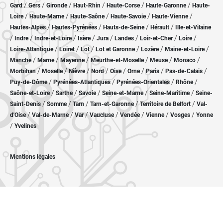
/
/
/
/
/
/
Gard
Gers
Gironde
Haut-Rhin
Haute-Corse
Haute-Garonne
Haute-
/
/
/
/
/
Loire
Haute-Marne
Haute-Saône
Haute-Savoie
Haute-Vienne
/
/
/
/
Hautes-Alpes
Hautes-Pyrénées
Hauts-de-Seine
Hérault
Ille-et-Vilaine
/
/
/
/
/
/
/
/
Indre
Indre-et-Loire
Isère
Jura
Landes
Loir-et-Cher
Loire
/
/
/
/
/
/
Loire-Atlantique
Loiret
Lot
Lot et Garonne
Lozère
Maine-et-Loire
/
/
/
/
/
/
Manche
Marne
Mayenne
Meurthe-et-Moselle
Meuse
Monaco
/
/
/
/
/
/
/
/
Morbihan
Moselle
Nièvre
Nord
Oise
Orne
Paris
Pas-de-Calais
/
/
/
/
Puy-de-Dôme
Pyrénées-Atlantiques
Pyrénées-Orientales
Rhône
/
/
/
/
/
Saône-et-Loire
Sarthe
Savoie
Seine-et-Marne
Seine-Maritime
Seine-
/
/
/
/
/
Saint-Denis
Somme
Tarn
Tarn-et-Garonne
Territoire de Belfort
Val-
/
/
/
/
/
/
/
d'Oise
Val-de-Marne
Var
Vaucluse
Vendée
Vienne
Vosges
Yonne
/
Yvelines
Mentions légales