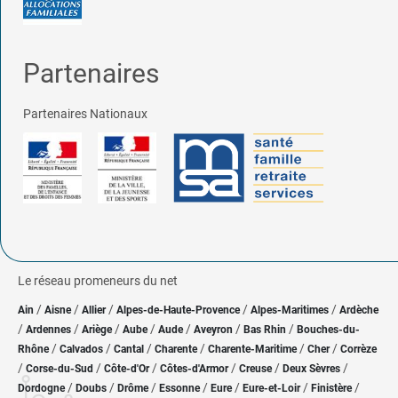
Partenaires
Partenaires Nationaux
Le réseau promeneurs du net
/
/
/
/
/
Ain
Aisne
Allier
Alpes-de-Haute-Provence
Alpes-Maritimes
Ardèche
/
/
/
/
/
/
/
Ardennes
Ariège
Aube
Aude
Aveyron
Bas Rhin
Bouches-du-
/
/
/
/
/
/
Rhône
Calvados
Cantal
Charente
Charente-Maritime
Cher
Corrèze
/
/
/
/
/
/
Corse-du-Sud
Côte-d'Or
Côtes-d'Armor
Creuse
Deux Sèvres
/
/
/
/
/
/
/
Dordogne
Doubs
Drôme
Essonne
Eure
Eure-et-Loir
Finistère