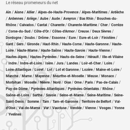
Le réseau promeneurs du net
/
/
/
/
/
Ain
Aisne
Allier
Alpes-de-Haute-Provence
Alpes-Maritimes
Ardèche
/
/
/
/
/
/
/
Ardennes
Ariège
Aube
Aude
Aveyron
Bas Rhin
Bouches-du-
/
/
/
/
/
/
Rhône
Calvados
Cantal
Charente
Charente-Maritime
Cher
Corrèze
/
/
/
/
/
/
Corse-du-Sud
Côte-d'Or
Côtes-d'Armor
Creuse
Deux Sèvres
/
/
/
/
/
/
/
Dordogne
Doubs
Drôme
Essonne
Eure
Eure-et-Loir
Finistère
/
/
/
/
/
/
Gard
Gers
Gironde
Haut-Rhin
Haute-Corse
Haute-Garonne
Haute-
/
/
/
/
/
Loire
Haute-Marne
Haute-Saône
Haute-Savoie
Haute-Vienne
/
/
/
/
Hautes-Alpes
Hautes-Pyrénées
Hauts-de-Seine
Hérault
Ille-et-Vilaine
/
/
/
/
/
/
/
/
Indre
Indre-et-Loire
Isère
Jura
Landes
Loir-et-Cher
Loire
/
/
/
/
/
/
Loire-Atlantique
Loiret
Lot
Lot et Garonne
Lozère
Maine-et-Loire
/
/
/
/
/
/
Manche
Marne
Mayenne
Meurthe-et-Moselle
Meuse
Monaco
/
/
/
/
/
/
/
/
Morbihan
Moselle
Nièvre
Nord
Oise
Orne
Paris
Pas-de-Calais
/
/
/
/
Puy-de-Dôme
Pyrénées-Atlantiques
Pyrénées-Orientales
Rhône
/
/
/
/
/
Saône-et-Loire
Sarthe
Savoie
Seine-et-Marne
Seine-Maritime
Seine-
/
/
/
/
/
Saint-Denis
Somme
Tarn
Tarn-et-Garonne
Territoire de Belfort
Val-
/
/
/
/
/
/
/
d'Oise
Val-de-Marne
Var
Vaucluse
Vendée
Vienne
Vosges
Yonne
/
Yvelines