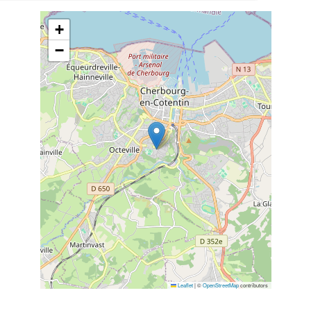
+
−
Leaflet
|
©
OpenStreetMap
contributors