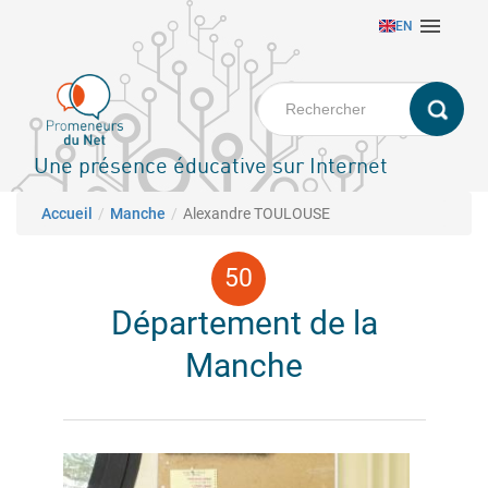
Aller

EN
au
contenu
principal
Une présence éducative sur Internet
Fil d'Ariane
Accueil
Manche
Alexandre TOULOUSE
Département de la
Manche