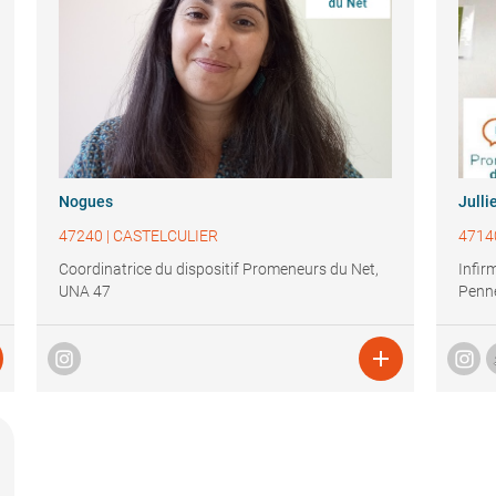
Nogues
Julli
47240
|
CASTELCULIER
4714
Coordinatrice du dispositif Promeneurs du Net,
Infir
UNA 47
Penne
