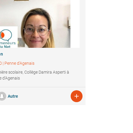
en
0
|
Penne d'Agenais
mière scolaire, Collège Damira Asperti à
 d'Agenais

Autre