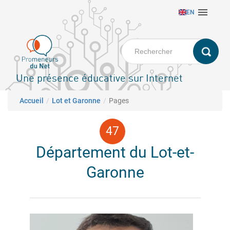
Aller

EN
au
contenu
principal
Une présence éducative sur Internet
Fil d'Ariane
Accueil
Lot et Garonne
Pages
Département du Lot-et-
Garonne