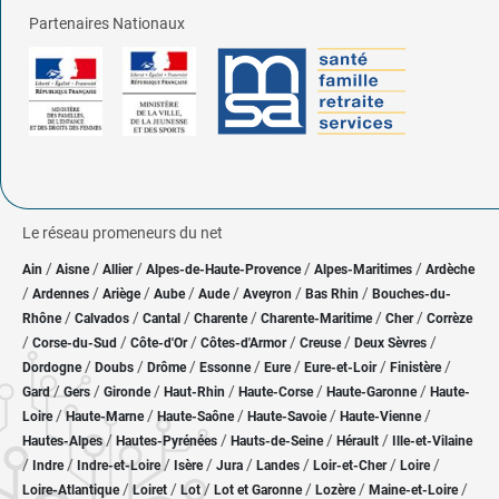
Partenaires Nationaux
Le réseau promeneurs du net
/
/
/
/
/
Ain
Aisne
Allier
Alpes-de-Haute-Provence
Alpes-Maritimes
Ardèche
/
/
/
/
/
/
/
Ardennes
Ariège
Aube
Aude
Aveyron
Bas Rhin
Bouches-du-
/
/
/
/
/
/
Rhône
Calvados
Cantal
Charente
Charente-Maritime
Cher
Corrèze
/
/
/
/
/
/
Corse-du-Sud
Côte-d'Or
Côtes-d'Armor
Creuse
Deux Sèvres
/
/
/
/
/
/
/
Dordogne
Doubs
Drôme
Essonne
Eure
Eure-et-Loir
Finistère
/
/
/
/
/
/
Gard
Gers
Gironde
Haut-Rhin
Haute-Corse
Haute-Garonne
Haute-
/
/
/
/
/
Loire
Haute-Marne
Haute-Saône
Haute-Savoie
Haute-Vienne
/
/
/
/
Hautes-Alpes
Hautes-Pyrénées
Hauts-de-Seine
Hérault
Ille-et-Vilaine
/
/
/
/
/
/
/
/
Indre
Indre-et-Loire
Isère
Jura
Landes
Loir-et-Cher
Loire
/
/
/
/
/
/
Loire-Atlantique
Loiret
Lot
Lot et Garonne
Lozère
Maine-et-Loire