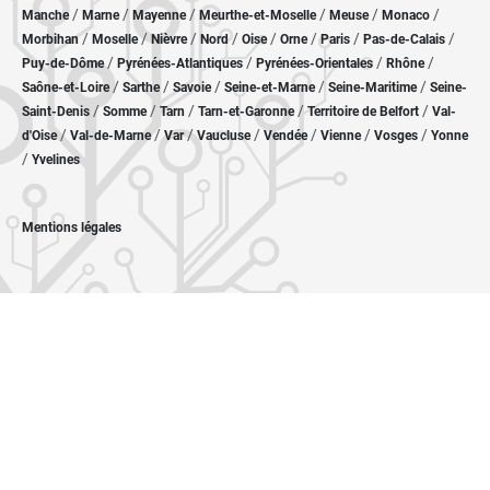
/
/
/
/
/
/
Manche
Marne
Mayenne
Meurthe-et-Moselle
Meuse
Monaco
/
/
/
/
/
/
/
/
Morbihan
Moselle
Nièvre
Nord
Oise
Orne
Paris
Pas-de-Calais
/
/
/
/
Puy-de-Dôme
Pyrénées-Atlantiques
Pyrénées-Orientales
Rhône
/
/
/
/
/
Saône-et-Loire
Sarthe
Savoie
Seine-et-Marne
Seine-Maritime
Seine-
/
/
/
/
/
Saint-Denis
Somme
Tarn
Tarn-et-Garonne
Territoire de Belfort
Val-
/
/
/
/
/
/
/
d'Oise
Val-de-Marne
Var
Vaucluse
Vendée
Vienne
Vosges
Yonne
/
Yvelines
Mentions légales