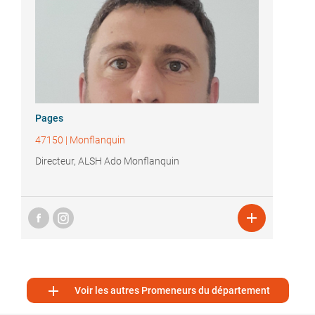
Pages
47150
|
Monflanquin
Directeur, ALSH Ado Monflanquin


Voir les autres Promeneurs du département