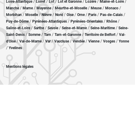
/
/
/
/
/
/
Loire-Atlantique
Loiret
Lot
Lot et Garonne
Lozère
Maine-et-Loire
/
/
/
/
/
/
Manche
Marne
Mayenne
Meurthe-et-Moselle
Meuse
Monaco
/
/
/
/
/
/
/
/
Morbihan
Moselle
Nièvre
Nord
Oise
Orne
Paris
Pas-de-Calais
/
/
/
/
Puy-de-Dôme
Pyrénées-Atlantiques
Pyrénées-Orientales
Rhône
/
/
/
/
/
Saône-et-Loire
Sarthe
Savoie
Seine-et-Marne
Seine-Maritime
Seine-
/
/
/
/
/
Saint-Denis
Somme
Tarn
Tarn-et-Garonne
Territoire de Belfort
Val-
/
/
/
/
/
/
/
d'Oise
Val-de-Marne
Var
Vaucluse
Vendée
Vienne
Vosges
Yonne
/
Yvelines
Mentions légales