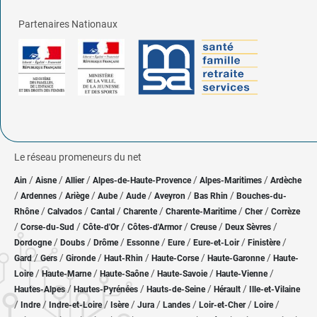
Partenaires Nationaux
Le réseau promeneurs du net
/
/
/
/
/
Ain
Aisne
Allier
Alpes-de-Haute-Provence
Alpes-Maritimes
Ardèche
/
/
/
/
/
/
/
Ardennes
Ariège
Aube
Aude
Aveyron
Bas Rhin
Bouches-du-
/
/
/
/
/
/
Rhône
Calvados
Cantal
Charente
Charente-Maritime
Cher
Corrèze
/
/
/
/
/
/
Corse-du-Sud
Côte-d'Or
Côtes-d'Armor
Creuse
Deux Sèvres
/
/
/
/
/
/
/
Dordogne
Doubs
Drôme
Essonne
Eure
Eure-et-Loir
Finistère
/
/
/
/
/
/
Gard
Gers
Gironde
Haut-Rhin
Haute-Corse
Haute-Garonne
Haute-
/
/
/
/
/
Loire
Haute-Marne
Haute-Saône
Haute-Savoie
Haute-Vienne
/
/
/
/
Hautes-Alpes
Hautes-Pyrénées
Hauts-de-Seine
Hérault
Ille-et-Vilaine
/
/
/
/
/
/
/
/
Indre
Indre-et-Loire
Isère
Jura
Landes
Loir-et-Cher
Loire