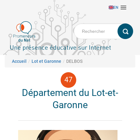
Aller

EN
au
contenu
principal
Une présence éducative sur Internet
Fil d'Ariane
Accueil
Lot et Garonne
DELBOS
Département du Lot-et-
Garonne