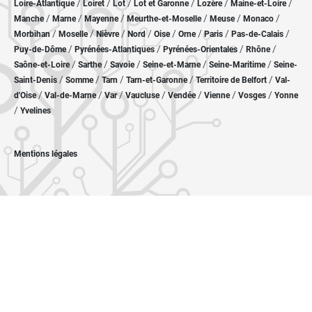
/
/
/
/
/
/
Loire-Atlantique
Loiret
Lot
Lot et Garonne
Lozère
Maine-et-Loire
/
/
/
/
/
/
Manche
Marne
Mayenne
Meurthe-et-Moselle
Meuse
Monaco
/
/
/
/
/
/
/
/
Morbihan
Moselle
Nièvre
Nord
Oise
Orne
Paris
Pas-de-Calais
/
/
/
/
Puy-de-Dôme
Pyrénées-Atlantiques
Pyrénées-Orientales
Rhône
/
/
/
/
/
Saône-et-Loire
Sarthe
Savoie
Seine-et-Marne
Seine-Maritime
Seine-
/
/
/
/
/
Saint-Denis
Somme
Tarn
Tarn-et-Garonne
Territoire de Belfort
Val-
/
/
/
/
/
/
/
d'Oise
Val-de-Marne
Var
Vaucluse
Vendée
Vienne
Vosges
Yonne
/
Yvelines
Mentions légales