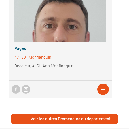
Pages
47150
|
Monflanquin
Directeur, ALSH Ado Monflanquin


Voir les autres Promeneurs du département