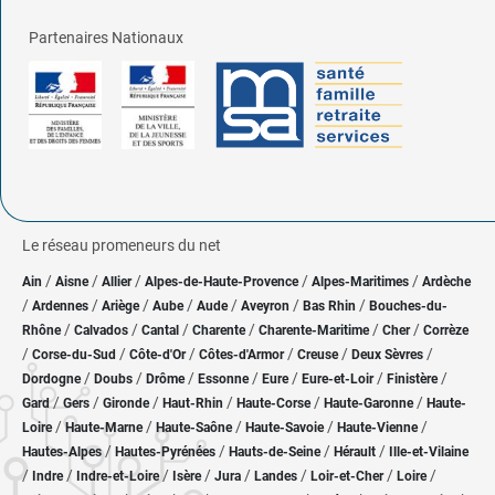
Partenaires Nationaux
Le réseau promeneurs du net
/
/
/
/
/
Ain
Aisne
Allier
Alpes-de-Haute-Provence
Alpes-Maritimes
Ardèche
/
/
/
/
/
/
/
Ardennes
Ariège
Aube
Aude
Aveyron
Bas Rhin
Bouches-du-
/
/
/
/
/
/
Rhône
Calvados
Cantal
Charente
Charente-Maritime
Cher
Corrèze
/
/
/
/
/
/
Corse-du-Sud
Côte-d'Or
Côtes-d'Armor
Creuse
Deux Sèvres
/
/
/
/
/
/
/
Dordogne
Doubs
Drôme
Essonne
Eure
Eure-et-Loir
Finistère
/
/
/
/
/
/
Gard
Gers
Gironde
Haut-Rhin
Haute-Corse
Haute-Garonne
Haute-
/
/
/
/
/
Loire
Haute-Marne
Haute-Saône
Haute-Savoie
Haute-Vienne
/
/
/
/
Hautes-Alpes
Hautes-Pyrénées
Hauts-de-Seine
Hérault
Ille-et-Vilaine
/
/
/
/
/
/
/
/
Indre
Indre-et-Loire
Isère
Jura
Landes
Loir-et-Cher
Loire