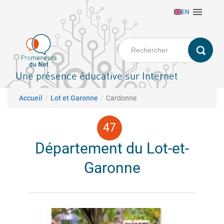
Aller

EN
au
contenu
principal
Une présence éducative sur Internet
Fil d'Ariane
Accueil
Lot et Garonne
Cardonne
Département du Lot-et-
Garonne