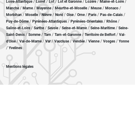
/
/
/
/
/
/
Loire-Atlantique
Loiret
Lot
Lot et Garonne
Lozère
Maine-et-Loire
/
/
/
/
/
/
Manche
Marne
Mayenne
Meurthe-et-Moselle
Meuse
Monaco
/
/
/
/
/
/
/
/
Morbihan
Moselle
Nièvre
Nord
Oise
Orne
Paris
Pas-de-Calais
/
/
/
/
Puy-de-Dôme
Pyrénées-Atlantiques
Pyrénées-Orientales
Rhône
/
/
/
/
/
Saône-et-Loire
Sarthe
Savoie
Seine-et-Marne
Seine-Maritime
Seine-
/
/
/
/
/
Saint-Denis
Somme
Tarn
Tarn-et-Garonne
Territoire de Belfort
Val-
/
/
/
/
/
/
/
d'Oise
Val-de-Marne
Var
Vaucluse
Vendée
Vienne
Vosges
Yonne
/
Yvelines
Mentions légales