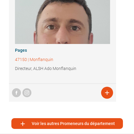
Pages
47150
|
Monflanquin
Directeur, ALSH Ado Monflanquin


Voir les autres Promeneurs du département