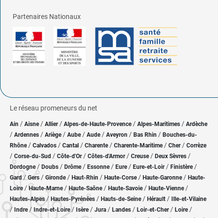
Partenaires Nationaux
Le réseau promeneurs du net
/
/
/
/
/
Ain
Aisne
Allier
Alpes-de-Haute-Provence
Alpes-Maritimes
Ardèche
/
/
/
/
/
/
/
Ardennes
Ariège
Aube
Aude
Aveyron
Bas Rhin
Bouches-du-
/
/
/
/
/
/
Rhône
Calvados
Cantal
Charente
Charente-Maritime
Cher
Corrèze
/
/
/
/
/
/
Corse-du-Sud
Côte-d'Or
Côtes-d'Armor
Creuse
Deux Sèvres
/
/
/
/
/
/
/
Dordogne
Doubs
Drôme
Essonne
Eure
Eure-et-Loir
Finistère
/
/
/
/
/
/
Gard
Gers
Gironde
Haut-Rhin
Haute-Corse
Haute-Garonne
Haute-
/
/
/
/
/
Loire
Haute-Marne
Haute-Saône
Haute-Savoie
Haute-Vienne
/
/
/
/
Hautes-Alpes
Hautes-Pyrénées
Hauts-de-Seine
Hérault
Ille-et-Vilaine
/
/
/
/
/
/
/
/
Indre
Indre-et-Loire
Isère
Jura
Landes
Loir-et-Cher
Loire