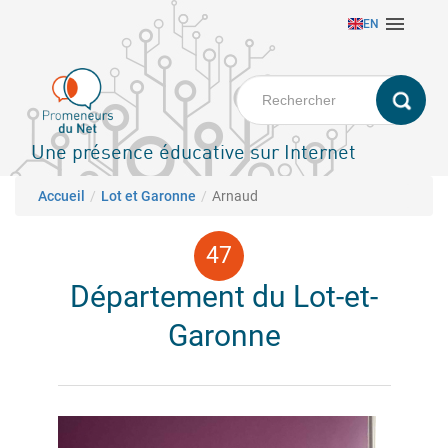
Aller

EN
au
contenu
principal
Une présence éducative sur Internet
Fil d'Ariane
Accueil
Lot et Garonne
Arnaud
Département du Lot-et-
Garonne